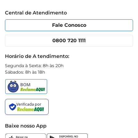
Trabalhe conosco
Blog Prezunic
Central de Atendimento
Política de Privacidade
Código de Ética
Portal do fornecedor
Encartes
Fale Conosco
Nossas lojas
App Prezunic
Cencosud Media
Clube Prezunic
0800 720 1111
Receitas
Black Friday
Horário de A tendimento:
Segunda à Sexta: 8h às 20h
Sábados: 8h às 18h
Baixe nosso App