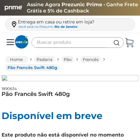
Assine Agora
Prezunic Prime
• Ganhe Frete
Grátis e 5% de Cashback
Entrega em casa ou retire em loja?
Você está no
Prezunic
Rio de Janeiro
Buscar produto
Termos mais buscados
Padaria
Pão
Francês
carne
Pão Francês Swift 480g
leite
café
1890634
Pão Francês Swift 480g
queijo
biscoito
Disponível em breve
azeite
arroz
Este produto não está disponível no momento