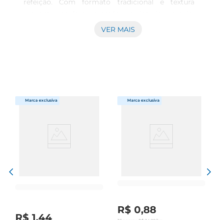
refeição. Com formato tradicional e textura 
crocante porfora, mantém o interior macio, 
oferecendo uma experiência equilibrada a cada 
VER MAIS
mordida. Versatilidade e sabor para diversas 
ocasiões Perfeito para o café da manhã, lanches e 
acompanhamentos nas refeições principais, este 
pão combina bem com diferentes tipos de 
ingredientes, sejam frios, queijos ou pastas. O 
Pão Francês Swift possui leveza que agrada 
diversos paladares, facilitando a criação de 
combinações saborosas e nutritivas, seja em 
casa, no trabalho ou em momentos de lazer. 
Produção pensada na qualidade e frescor Embora 
os detalhes do processo produtivo não estejam 
disponíveis, a reputação da marca Swift reforça o 
cuidado com padrões que garantem frescor e 
sabor característicos deste pão. Sua embalagem 
adequada preserva as propriedades por mais 
R$
0
,
88
tempo, mantendo a sensação de 
R$
1
,
44