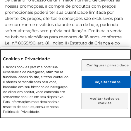
de garantir o acesso de um maior número de clientes as
nossas promoções, a compra de produtos com preços
promocionais poderá ter sua quantidade limitada por
cliente. Os preços, ofertas e condições são exclusivos para
o e-commerce e válidos durante o dia de hoje, podendo
sofrer alterações sem prévia notificação. Proibida a venda
de bebidas alcoólicas para menores de 18 anos, conforme
Lei n.º 8069/90, art. 81, inciso II (Estatuto da Criança e do
Adolescente). Preços e condições exclusivos para o
www.prezunic.com.br
, podendo sofrer alterações sem aviso
Selecione sua região:
Cookies e Privacidade
prévio. O valor mínimo para as compras on-line é de R$
Configurar privacidade
Rio de Janeiro (RJ)
Goiás (GO)
Usamos cookies para melhorar sua
80,00.
experiência de navegação, otimizar as
Ou
funcionalidades do site, e trazer conteúdo
e ofertas personalizadas para você,
Rejeitar todos
Caso queira comprar online, informe como deseja receber
baseadas em seu histórico de navegação.
suas compras:
Ao clicar em aceitar, você concorda em
armazenar cookies em seu dispositivo.
© 2026 Copyright. Todos os direitos
Aceitar todos os
Para informações mais detalhadas a
Entrega em casa
Retire em Loja
cookies
reservados Prezunic.
respeito de cookies, consulte nossa
Política de Privacidade.