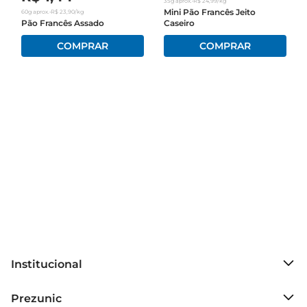
35g
aprox.
•
R$
24
,
99
/kg
pãorecémpreparado para o consumo diário.
Mini Pão Francês Jeito
60g
aprox.
•
R$
23
,
90
/kg
Pão Francês Assado
Caseiro
Institucional
Sobre o Prezunic
Prezunic
Grupo Cencosud