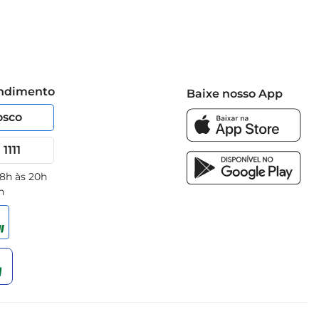
endimento
Baixe nosso App
osco
1111
 8h às 20h
h