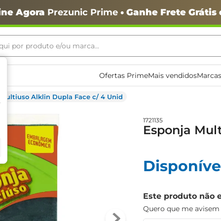
ine Agora
Prezunic Prime
• Ganhe Frete Grátis
ui por produto e/ou marca...
ais buscados
Ofertas Prime
Mais vendidos
Marcas
Multiuso Alklin Dupla Face c/ 4 Unid
1721135
Esponja Mult
Disponíve
o
Este produto não 
Quero que me avisem q
igiênico