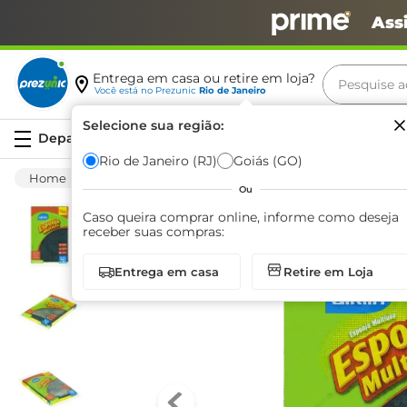
Ass
Pesquise aq
Entrega em casa ou retire em loja?
Você está no
Prezunic
Rio de Janeiro
Termos m
Selecione sua região:
Serviços
carne
Rio de Janeiro (RJ)
Goiás (GO)
Limpeza
Cozinha
Esponja
Esponja 
leite
Ou
café
Caso queira comprar online, informe como deseja
receber suas compras:
queijo
Entrega em casa
Retire em Loja
arroz
biscoit
azeite
iogurte
papel h