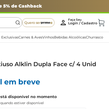
 e 5% de Cashback
Quero ser
 Exclusivas
Carnes & Aves
Vinhos
Bebidas Alcoólicas
Churrasco
iuso Alklin Dupla Face c/ 4 Unid
l em breve
está disponível no momento
uando estiver disponível