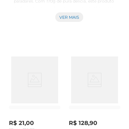
paladares. Com 170g de pura delícia, este produto 
é ideal para quem busca um acompanhamento 
saboroso para suas refeições ou um lanche 
VER MAIS
prático e gostoso. Seja em um café da manhã 
reforçado ou em um lanche da tarde, o Dueto 
traz a cremosidade e o sabor que tornam cada 
momento especial.

Versatilidade na Cozinha  

Este produto é extremamente versátil e pode ser 
utilizado de diversas maneiras. Experimente 
adicionálo em torradas, pães, bolachas ou até 
mesmo como recheio para bolos e sobremesas. 
Sua textura cremosa e sabor marcante fazem do 
Dueto uma escolha acertada para incrementar 
suas receitas e surpreender sua família e amigos.

Qualidade que Você Pode Confiar  

Produzido com ingredientes selecionados, o 
Dueto Predilecta é sinônimo de qualidade e 
R$
21
,
00
R$
128
,
90
sabor. A marca Predilecta é reconhecida no 