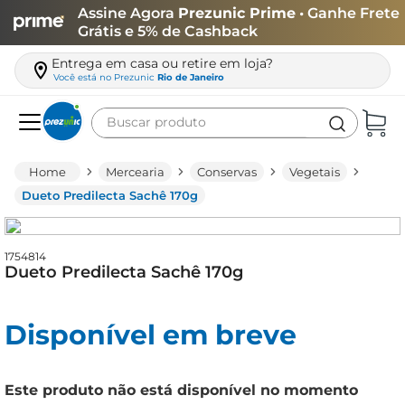
Assine Agora
Prezunic Prime
• Ganhe Frete
Grátis e 5% de Cashback
Entrega em casa ou retire em loja?
Você está no
Prezunic
Rio de Janeiro
Buscar produto
Termos mais buscados
Mercearia
Conservas
Vegetais
carne
Dueto Predilecta Sachê 170g
leite
café
1754814
Dueto Predilecta Sachê 170g
queijo
arroz
Disponível em breve
azeite
biscoito
Este produto não está disponível no momento