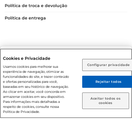
Política de troca e devolução
Política de entrega
Selecione sua região:
Cookies e Privacidade
Condições gerais: Em caso de divergência de valores, o
Configurar privacidade
Rio de Janeiro (RJ)
Goiás (GO)
Usamos cookies para melhorar sua
valor válido é o do carrinho de compras. Fotos ilustrativas.
experiência de navegação, otimizar as
Ou
funcionalidades do site, e trazer conteúdo
Compras sujeitas a confirmação de estoque. Compras
e ofertas personalizadas para você,
Rejeitar todos
podem ser canceladas em caso de suspeita de fraude. A fim
Caso queira comprar online, informe como deseja receber
baseadas em seu histórico de navegação.
suas compras:
de garantir o acesso de um maior número de clientes as
Ao clicar em aceitar, você concorda em
nossas promoções, a compra de produtos com preços
armazenar cookies em seu dispositivo.
Aceitar todos os
Para informações mais detalhadas a
promocionais poderá ter sua quantidade limitada por
Entrega em casa
Retire em Loja
cookies
respeito de cookies, consulte nossa
cliente. Os preços, ofertas e condições são exclusivos para
Política de Privacidade.
o e-commerce e válidos durante o dia de hoje, podendo
sofrer alterações sem prévia notificação. Proibida a venda
de bebidas alcoólicas para menores de 18 anos, conforme