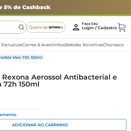
 e 5% de Cashback
Quero ser
 Exclusivas
Carnes & Aves
Vinhos
Bebidas Alcoólicas
Churrasco
visible Men 72h 150ml
Rexona Aerossol Antibacterial e
n 72h 150ml
gamento
ADICIONAR AO CARRINHO