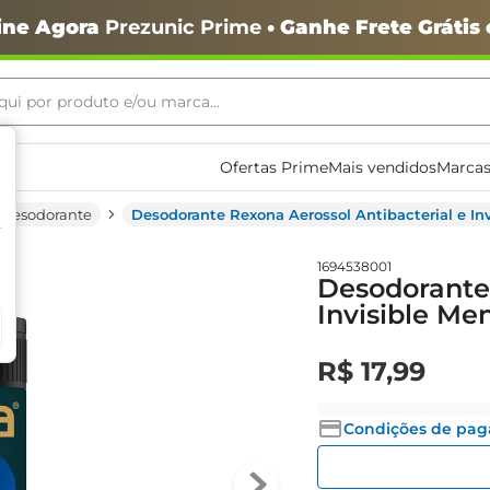
ine Agora
Prezunic Prime
• Ganhe Frete Grátis
ui por produto e/ou marca...
ais buscados
Ofertas Prime
Mais vendidos
Marcas
Desodorante
Desodorante Rexona Aerossol Antibacterial e In
1694538001
Desodorante 
Invisible Me
o
R$
17
,
99
Condições de pa
igiênico