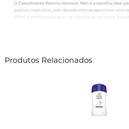
O Desodorante Rexona Aerossol Men é a escolha ideal pa
público masculino, este desodorante proporciona uma se
150ml é perfeita para levar na mochila ou no carro, gara
Tecnologia de Proteção  

Este desodorante utiliza a tecnologia exclusiva da Rexon
mantendo a pele seca e confortável aolongo do dia. Ide
mesmo nas situações mais desafiadoras.

Produtos Relacionados
Aplicação Prática e Eficiente  

A aplicação do Desodorante Rexona Aerossol Men é simple
evitando qualquer sensação pegajosa e permitindo que v
a sua rotina de cuidados pessoais.

Especificações do Produto  

 Volume: 150ml  

 Tipo: Aerossol  

 Proteção: Até 48 horas  

 Indicado para: Uso diário