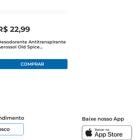
R$
22
,
99
esodorante Antitranspirante
erossol Old Spice
Refrescante 200ml
Embalagem Econômica
endimento
Baixe nosso App
osco