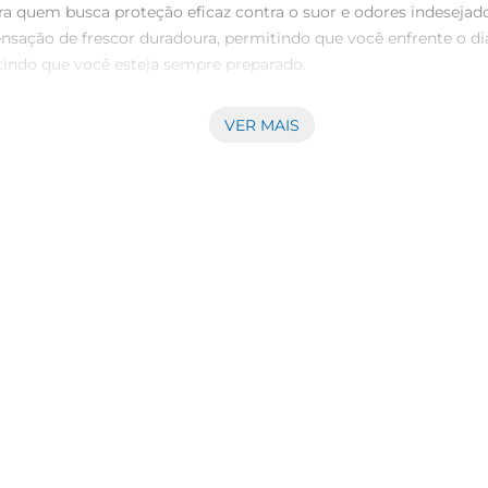
ra quem busca proteção eficaz contra o suor e odores indeseja
nsação de frescor duradoura, permitindo que você enfrente o d
ntindo que você esteja sempre preparado.

VER MAIS
a, que oferece até 48 horasde proteção contra o suor. A combinaç
al para quem tem uma rotina intensa, o desodorante é resistent
s e rápida. Basta agitar bem antes de usar e aplicar a uma dis
ocê se vista logo após a aplicação. Com um aroma masculino e 