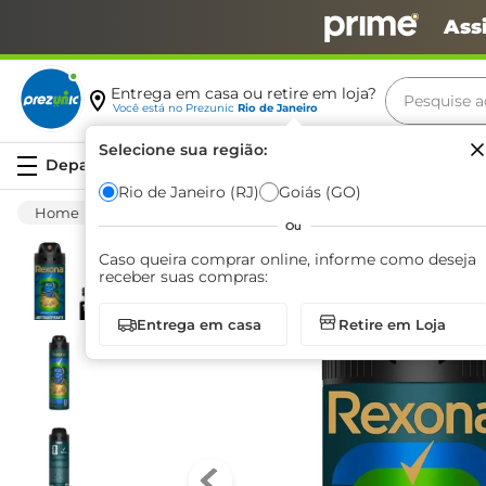
Ass
Pesquise aq
Entrega em casa ou retire em loja?
Você está no
Prezunic
Rio de Janeiro
Termos m
Selecione sua região:
Serviços
carne
Rio de Janeiro (RJ)
Goiás (GO)
Higiene E Beleza
Cuidado Com O Corpo
leite
Ou
café
Caso queira comprar online, informe como deseja
receber suas compras:
queijo
Entrega em casa
Retire em Loja
biscoit
azeite
arroz
iogurte
papel h