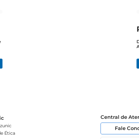
e
D
A
Central de At
ic
zunic
Fale Con
e Ética