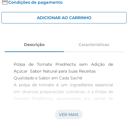
cerveja
Condições de pagamento
iogurte
ADICIONAR AO CARRINHO
papel higiênico
Descrição
Características
Polpa de Tomate Predilecta sem Adição de 
Açúcar  Sabor Natural para Suas Receitas

Qualidade e Sabor em Cada Sachê  

A polpa de tomate é um ingrediente essencial 
em diversas preparações culinárias, e a Polpa de 
Tomate Predilecta, apresentada em sachê de 
300g, garante frescor e sabor sem adição de 
açúcar. Ideal para quem busca uma alimentação 
VER MAIS
mais saudável, essa polpa é feita com tomates 
selecionados para oferecer um sabor autêntico e 