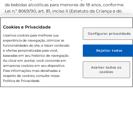
de bebidas alcoólicas para menores de 18 anos, conforme
Lei n.º 8069/90, art. 81, inciso II (Estatuto da Criança e do
Adolescente). Preços e condições exclusivos para o
www.prezunic.com.br
, podendo sofrer alterações sem aviso
Selecione sua região:
Cookies e Privacidade
prévio. O valor mínimo para as compras on-line é de R$
Configurar privacidade
Rio de Janeiro (RJ)
Goiás (GO)
Usamos cookies para melhorar sua
80,00.
experiência de navegação, otimizar as
Ou
funcionalidades do site, e trazer conteúdo
e ofertas personalizadas para você,
Rejeitar todos
Caso queira comprar online, informe como deseja receber
baseadas em seu histórico de navegação.
suas compras:
Ao clicar em aceitar, você concorda em
armazenar cookies em seu dispositivo.
© 2026 Copyright. Todos os direitos
Aceitar todos os
Para informações mais detalhadas a
Entrega em casa
Retire em Loja
cookies
reservados Prezunic.
respeito de cookies, consulte nossa
Política de Privacidade.
Cencosud Brasil Comercial SA.CNPJ sob n° 39.346.861/0350-
38 . Sediada na Av. das Nações Unidas, 12.995, 21º andar, CEP:
04.578-000, Bairro Brooklin Paulista, na cidade de São Paulo
- SP.