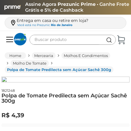
Assine Agora
Prezunic Prime
• Ganhe Frete
Grátis e 5% de Cashback
Entrega em casa ou retire em loja?
Você está no
Prezunic
Rio de Janeiro
Buscar produto
Termos mais buscados
Mercearia
Molhos E Condimentos
carne
Molho De Tomate
Polpa de Tomate Predilecta sem Açúcar Sachê 300g
leite
café
queijo
1821248
Polpa de Tomate Predilecta sem Açúcar Sachê
300g
arroz
biscoito
R$
4
,
39
azeite