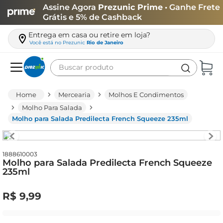
Assine Agora
Prezunic Prime
• Ganhe Frete
Grátis e 5% de Cashback
Entrega em casa ou retire em loja?
Você está no
Prezunic
Rio de Janeiro
Buscar produto
Termos mais buscados
Mercearia
Molhos E Condimentos
carne
Molho Para Salada
Molho para Salada Predilecta French Squeeze 235ml
leite
café
queijo
1888610003
Molho para Salada Predilecta French Squeeze
235ml
azeite
biscoito
R$
9
,
99
arroz