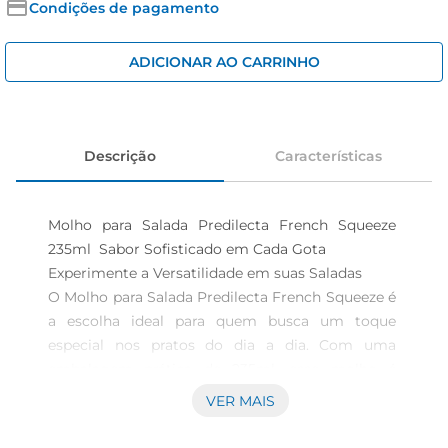
iogurte
Condições de pagamento
papel higiênico
ADICIONAR AO CARRINHO
cerveja
Descrição
Características
Molho para Salada Predilecta French Squeeze 
235ml  Sabor Sofisticado em Cada Gota

Experimente a Versatilidade em suas Saladas 

O Molho para Salada Predilecta French Squeeze é 
a escolha ideal para quem busca um toque 
especial nos pratos do dia a dia. Com uma 
embalagem prática de 235ml, esse molho é 
perfeito para temperar folhas frescas, legumes e 
VER MAIS
até mesmo pratos quentes, deixando suas 
refeições mais saborosas e incrementadas. É uma 