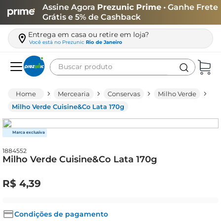
Assine Agora
Prezunic Prime
• Ganhe Frete
Grátis e 5% de Cashback
Entrega em casa ou retire em loja?
Você está no
Prezunic
Rio de Janeiro
Buscar produto
Termos mais buscados
Mercearia
Conservas
Milho Verde
carne
Milho Verde Cuisine&Co Lata 170g
leite
café
1884552
queijo
Milho Verde Cuisine&Co Lata 170g
arroz
R$
4
,
39
biscoito
azeite
Condições de pagamento