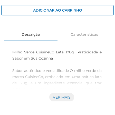
iogurte
papel higiênico
ADICIONAR AO CARRINHO
cerveja
Descrição
Características
Milho Verde CuisineCo Lata 170g  Praticidade e 
Sabor em Sua Cozinha 

Sabor autêntico e versatilidade O milho verde da 
marca CuisineCo, embalado em uma prática lata 
de 170g, é um ingrediente essencial que traz 
sabor e praticidade para suas receitas. Com grãos 
selecionados, este milho verde é ideal para 
VER MAIS
preparar pratos diversos, desde saladas e sopas 
até guarnições e acompanhamentos, sempre 
adicionando um toque especial aos seus pratos.
