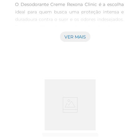
O Desodorante Creme Rexona Clinic é a escolha 
ideal para quem busca uma proteção intensa e 
duradoura contra o suor e os odores indesejados. 
Com sua fórmulaavançada, este desodorante 
proporciona uma sensação de frescor e 
VER MAIS
segurança ao longo do dia, permitindo que você 
se sinta confiante em qualquer situação.

Fórmula Ext Dry para maior eficácia  

Desenvolvido com a tecnologia Ext Dry, o 
desodorante oferece uma secagem rápida e uma 
sensação de conforto imediato. Sua textura 
cremosa se espalha facilmente pela pele, 
garantindo que cada aplicação seja suave e eficaz. 
Além disso, a fórmula é dermatologicamente 
testada, proporcionando segurança para todos os 
tipos de pele.

Uso prático e conveniente  

O formato em creme do Rexona Clinic é perfeito 
para quem prefere uma aplicação mais 