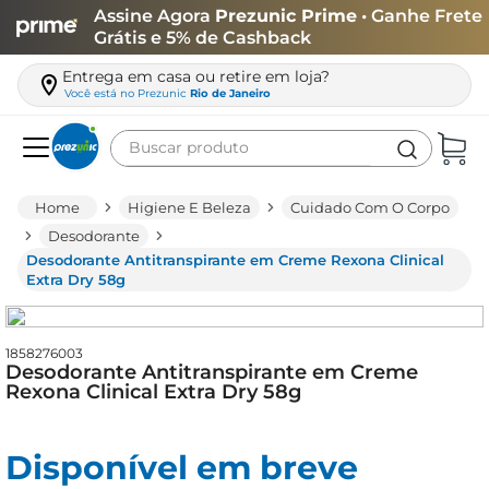
Assine Agora
Prezunic Prime
• Ganhe Frete
Grátis e 5% de Cashback
Entrega em casa ou retire em loja?
Você está no
Prezunic
Rio de Janeiro
Buscar produto
Termos mais buscados
Higiene E Beleza
Cuidado Com O Corpo
carne
Desodorante
Desodorante Antitranspirante em Creme Rexona Clinical
leite
Extra Dry 58g
café
queijo
1858276003
Desodorante Antitranspirante em Creme
biscoito
Rexona Clinical Extra Dry 58g
azeite
arroz
Disponível em breve