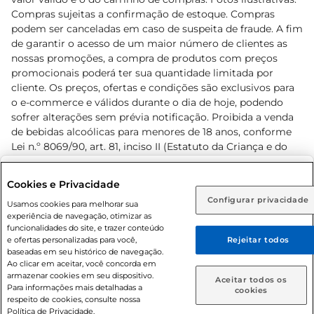
Compras sujeitas a confirmação de estoque. Compras
podem ser canceladas em caso de suspeita de fraude. A fim
de garantir o acesso de um maior número de clientes as
nossas promoções, a compra de produtos com preços
promocionais poderá ter sua quantidade limitada por
cliente. Os preços, ofertas e condições são exclusivos para
o e-commerce e válidos durante o dia de hoje, podendo
sofrer alterações sem prévia notificação. Proibida a venda
de bebidas alcoólicas para menores de 18 anos, conforme
Lei n.º 8069/90, art. 81, inciso II (Estatuto da Criança e do
Adolescente). Preços e condições exclusivos para o
www.prezunic.com.br
, podendo sofrer alterações sem aviso
Selecione sua região:
Cookies e Privacidade
prévio. O valor mínimo para as compras on-line é de R$
Configurar privacidade
Rio de Janeiro (RJ)
Goiás (GO)
Usamos cookies para melhorar sua
80,00.
experiência de navegação, otimizar as
Ou
funcionalidades do site, e trazer conteúdo
e ofertas personalizadas para você,
Rejeitar todos
Caso queira comprar online, informe como deseja receber
baseadas em seu histórico de navegação.
suas compras:
Ao clicar em aceitar, você concorda em
armazenar cookies em seu dispositivo.
© 2026 Copyright. Todos os direitos
Aceitar todos os
Para informações mais detalhadas a
Entrega em casa
Retire em Loja
cookies
reservados Prezunic.
respeito de cookies, consulte nossa
Política de Privacidade.