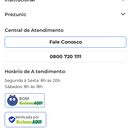
Sobre o Prezunic
Prezunic
Grupo Cencosud
Trabalhe conosco
Blog Prezunic
Central de Atendimento
Política de Privacidade
Código de Ética
Portal do fornecedor
Encartes
Fale Conosco
Nossas lojas
App Prezunic
Cencosud Media
Clube Prezunic
0800 720 1111
Receitas
Black Friday
Horário de A tendimento:
Segunda à Sexta: 8h às 20h
Sábados: 8h às 18h