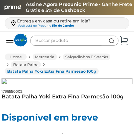
Assine Agora
Prezunic Prime
• Ganhe Frete
Grátis e 5% de Cashback
Entrega em casa ou retire em loja?
Você está no
Prezunic
Rio de Janeiro
Buscar produto
Termos mais buscados
Mercearia
Salgadinhos E Snacks
carne
Batata Palha
Batata Palha Yoki Extra Fina Parmesão 100g
leite
café
1796550002
queijo
Batata Palha Yoki Extra Fina Parmesão 100g
arroz
azeite
Disponível em breve
biscoito