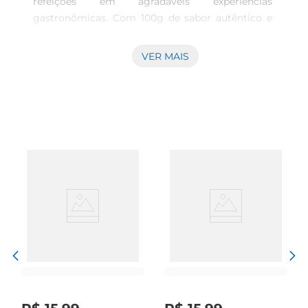
refeições em agradáveis experiências 
gastronômicas. Com 100g de sabor autêntico e 
crocânciairresistível, essa batata palha é ideal 
para adicionar um toque especial a pratos 
VER MAIS
diversos, desde sanduíches até saladas e pratos 
quentes.

Qualidade e Sabor Yoki  

Reconhecida no mercado, a marca Yoki traz para 
você a qualidade e o sabor que fazem diferença 
na sua mesa. A batata palha com sabor de 
parmesão proporciona uma explosão de gostos 
que realça ainda mais o paladar dos seus pratos. 
Seja para preparar um lanche ou incrementar 
uma refeição mais elaborada, essa opção se 
destaca por sua textura fina e crocante.

Versatilidade na Cozinha  

A Batata Palha Yoki Extra Fina é uma escolha 
versátil que se adapta a várias receitas. 
Experimente utilizálacomo cobertura para um 