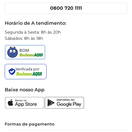
Cencosud Media
Clube Prezunic
0800 720 1111
Receitas
Black Friday
Horário de A tendimento:
Segunda à Sexta: 8h às 20h
Sábados: 8h às 18h
Baixe nosso App
Formas de pagamento