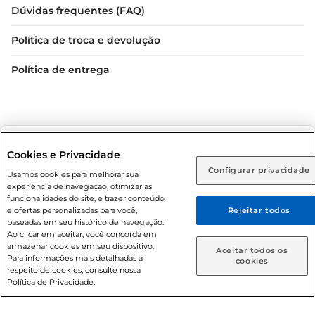
Dúvidas frequentes (FAQ)
Política de troca e devolução
Política de entrega
Selecione sua região:
Cookies e Privacidade
Configurar privacidade
Rio de Janeiro (RJ)
Goiás (GO)
Usamos cookies para melhorar sua
Condições gerais: Em caso de divergência de valores, o
experiência de navegação, otimizar as
valor válido é o do carrinho de compras. Fotos ilustrativas.
Ou
funcionalidades do site, e trazer conteúdo
e ofertas personalizadas para você,
Rejeitar todos
Compras sujeitas a confirmação de estoque. Compras
Caso queira comprar online, informe como deseja receber
baseadas em seu histórico de navegação.
podem ser canceladas em caso de suspeita de fraude. A fim
suas compras:
Ao clicar em aceitar, você concorda em
de garantir o acesso de um maior número de clientes as
armazenar cookies em seu dispositivo.
Aceitar todos os
nossas promoções, a compra de produtos com preços
Para informações mais detalhadas a
Entrega em casa
Retire em Loja
cookies
respeito de cookies, consulte nossa
promocionais poderá ter sua quantidade limitada por
Política de Privacidade.
cliente. Os preços, ofertas e condições são exclusivos para
o e-commerce e válidos durante o dia de hoje, podendo