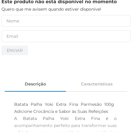
cerveja
Este produto não está disponível no momento
Quero que me avisem quando estiver disponível
iogurte
papel higiênico
ENVIAR
Descrição
Características
Batata Palha Yoki Extra Fina Parmesão 100g  
Adicione Crocância e Sabor às Suas Refeições 

A Batata Palha Yoki Extra Fina é o 
acompanhamento perfeito para transformar suas 