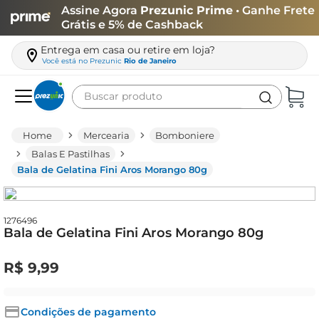
Assine Agora
Prezunic Prime
• Ganhe Frete
Grátis e 5% de Cashback
Entrega em casa ou retire em loja?
Você está no
Prezunic
Rio de Janeiro
Buscar produto
Termos mais buscados
Mercearia
Bomboniere
carne
Balas E Pastilhas
Bala de Gelatina Fini Aros Morango 80g
leite
café
queijo
1276496
Bala de Gelatina Fini Aros Morango 80g
azeite
R$
9
,
99
biscoito
arroz
Condições de pagamento