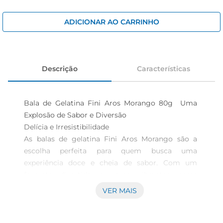
iogurte
papel higiênico
ADICIONAR AO CARRINHO
cerveja
Descrição
Características
Bala de Gelatina Fini Aros Morango 80g  Uma 
Explosão de Sabor e Diversão

Delícia e Irresistibilidade  

As balas de gelatina Fini Aros Morango são a 
escolha perfeita para quem busca uma 
experiência doce e cheia de sabor. Com um 
formato divertido e cores vibrantes, esses 
pequenos aros são feitos para encantar todos os 
VER MAIS
paladares. Cada embalagem de 80g traz uma 
combinação irresistível que conquista a todos, 
tornandose uma opção ideal para compartilhar 