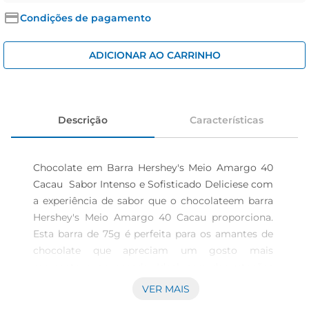
iogurte
Condições de pagamento
papel higiênico
cerveja
ADICIONAR AO CARRINHO
Descrição
Características
Chocolate em Barra Hershey's Meio Amargo 40 
Cacau  Sabor Intenso e Sofisticado Deliciese com 
a experiência de sabor que o chocolateem barra 
Hershey's Meio Amargo 40 Cacau proporciona. 
Esta barra de 75g é perfeita para os amantes de 
chocolate que apreciam um gosto mais 
marcante e encorpado. Ideal para degustações 
solo ou como acompanhamento em momentos 
VER MAIS
especiais, este chocolate é a escolha perfeita para 