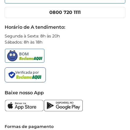
Nossas lojas
App Prezunic
Cencosud Media
Clube Prezunic
0800 720 1111
Receitas
Black Friday
Horário de A tendimento:
Segunda à Sexta: 8h às 20h
Sábados: 8h às 18h
Baixe nosso App
Formas de pagamento