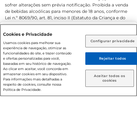
sofrer alterações sem prévia notificação. Proibida a venda
de bebidas alcoólicas para menores de 18 anos, conforme
Lei n.º 8069/90, art. 81, inciso II (Estatuto da Criança e do
Adolescente). Preços e condições exclusivos para o
www.prezunic.com.br
, podendo sofrer alterações sem aviso
Selecione sua região:
Cookies e Privacidade
prévio. O valor mínimo para as compras on-line é de R$
Configurar privacidade
Rio de Janeiro (RJ)
Goiás (GO)
Usamos cookies para melhorar sua
80,00.
experiência de navegação, otimizar as
Ou
funcionalidades do site, e trazer conteúdo
e ofertas personalizadas para você,
Rejeitar todos
Caso queira comprar online, informe como deseja receber
baseadas em seu histórico de navegação.
suas compras:
Ao clicar em aceitar, você concorda em
armazenar cookies em seu dispositivo.
© 2026 Copyright. Todos os direitos
Aceitar todos os
Para informações mais detalhadas a
Entrega em casa
Retire em Loja
cookies
reservados Prezunic.
respeito de cookies, consulte nossa
Política de Privacidade.
Cencosud Brasil Comercial SA.CNPJ sob n° 39.346.861/0350-
38 . Sediada na Av. das Nações Unidas, 12.995, 21º andar, CEP:
04.578-000, Bairro Brooklin Paulista, na cidade de São Paulo
- SP.