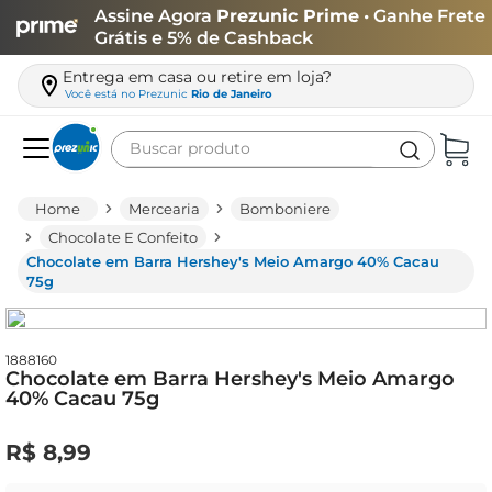
Assine Agora
Prezunic Prime
• Ganhe Frete
Grátis e 5% de Cashback
Entrega em casa ou retire em loja?
Você está no
Prezunic
Rio de Janeiro
Buscar produto
Termos mais buscados
Mercearia
Bomboniere
carne
Chocolate E Confeito
Chocolate em Barra Hershey's Meio Amargo 40% Cacau
leite
75g
café
queijo
1888160
Chocolate em Barra Hershey's Meio Amargo
biscoito
40% Cacau 75g
azeite
R$
8
,
99
arroz