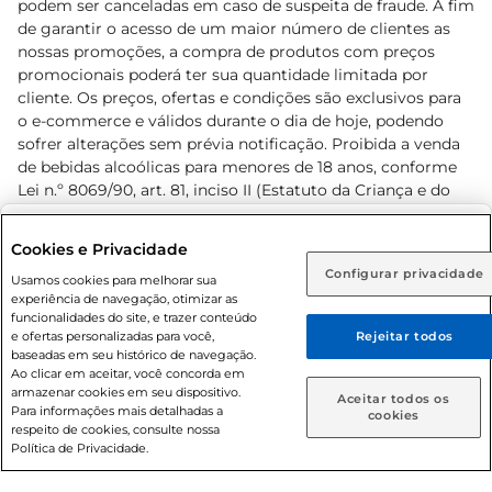
podem ser canceladas em caso de suspeita de fraude. A fim
de garantir o acesso de um maior número de clientes as
nossas promoções, a compra de produtos com preços
promocionais poderá ter sua quantidade limitada por
cliente. Os preços, ofertas e condições são exclusivos para
o e-commerce e válidos durante o dia de hoje, podendo
sofrer alterações sem prévia notificação. Proibida a venda
de bebidas alcoólicas para menores de 18 anos, conforme
Lei n.º 8069/90, art. 81, inciso II (Estatuto da Criança e do
Adolescente). Preços e condições exclusivos para o
www.prezunic.com.br
, podendo sofrer alterações sem aviso
Selecione sua região:
Cookies e Privacidade
prévio. O valor mínimo para as compras on-line é de R$
Configurar privacidade
Rio de Janeiro (RJ)
Goiás (GO)
Usamos cookies para melhorar sua
80,00.
experiência de navegação, otimizar as
Ou
funcionalidades do site, e trazer conteúdo
e ofertas personalizadas para você,
Rejeitar todos
Caso queira comprar online, informe como deseja receber
baseadas em seu histórico de navegação.
suas compras:
Ao clicar em aceitar, você concorda em
armazenar cookies em seu dispositivo.
© 2026 Copyright. Todos os direitos
Aceitar todos os
Para informações mais detalhadas a
Entrega em casa
Retire em Loja
cookies
reservados Prezunic.
respeito de cookies, consulte nossa
Política de Privacidade.