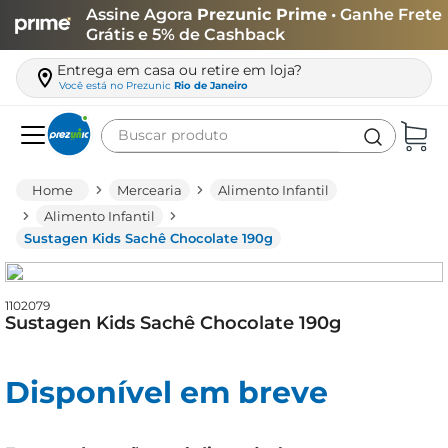
Assine Agora
Prezunic Prime
• Ganhe Frete
Grátis e 5% de Cashback
Entrega em casa ou retire em loja?
Você está no
Prezunic
Rio de Janeiro
Buscar produto
Termos mais buscados
Mercearia
Alimento Infantil
carne
Alimento Infantil
Sustagen Kids Sachê Chocolate 190g
leite
café
1102079
queijo
Sustagen Kids Sachê Chocolate 190g
arroz
azeite
Disponível em breve
biscoito