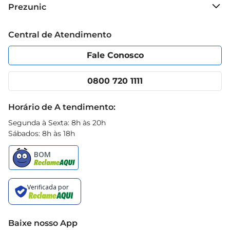
Sobre o Prezunic
Prezunic
Grupo Cencosud
Trabalhe conosco
Blog Prezunic
Central de Atendimento
Política de Privacidade
Código de Ética
Portal do fornecedor
Encartes
Fale Conosco
Nossas lojas
App Prezunic
Cencosud Media
Clube Prezunic
0800 720 1111
Receitas
Black Friday
Horário de A tendimento:
Segunda à Sexta: 8h às 20h
Sábados: 8h às 18h
Baixe nosso App