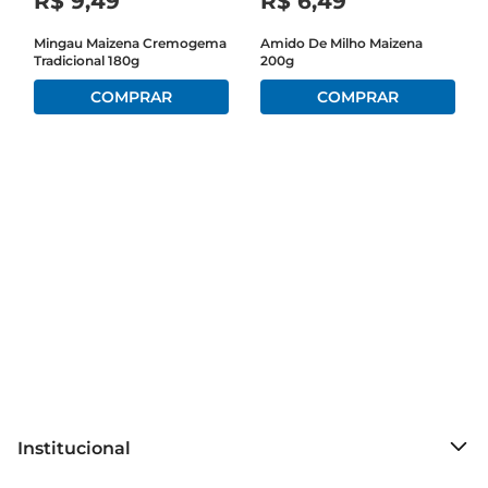
R$
9
,
49
R$
6
,
49
Mingau Maizena Cremogema
Amido De Milho Maizena
Tradicional 180g
200g
Institucional