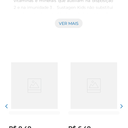
vitaminas e minerais que auxiliam na disposição 
2 e na imunidade 3 .  Sustagen Kids não substitui 
a alimentação saudável e balanceada. Seu 
consumo deve estar associado a uma dieta 
VER MAIS
equilibrada e hábitos de vidasaudáveis. Consulte 
sempre um médico ou nutricionista. NÃO 
CONTÉM GLÚTEN.  Associado ao consumo de 
uma dieta equilibrada. 2 As vitaminas B1, B2 e B3 
auxiliam no metabolismo energético. 3 A 
vitamina C e o zinco auxiliam no funcionamento 
do sistema imune.