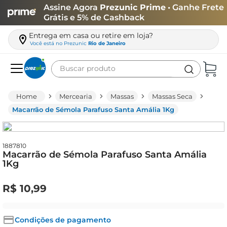
Assine Agora
Prezunic Prime
• Ganhe Frete
Grátis e 5% de Cashback
Entrega em casa ou retire em loja?
Você está no
Prezunic
Rio de Janeiro
Buscar produto
Termos mais buscados
Mercearia
Massas
Massas Seca
carne
Macarrão de Sémola Parafuso Santa Amália 1Kg
leite
café
1887810
Macarrão de Sémola Parafuso Santa Amália
queijo
1Kg
azeite
R$
10
,
99
biscoito
arroz
Condições de pagamento