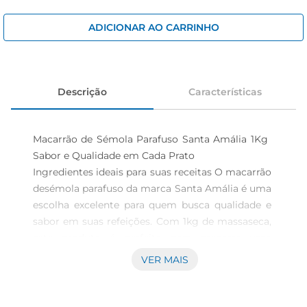
iogurte
papel higiênico
ADICIONAR AO CARRINHO
cerveja
Descrição
Características
Macarrão de Sémola Parafuso Santa Amália 1Kg  
Sabor e Qualidade em Cada Prato

Ingredientes ideais para suas receitas O macarrão 
desémola parafuso da marca Santa Amália é uma 
escolha excelente para quem busca qualidade e 
sabor em suas refeições. Com 1kg de massaseca, 
este produto é perfeito para preparar uma 
diversidade de pratos, desde almoços tradicionais 
VER MAIS
até jantares mais elaborados. Suaforma em 
parafuso é ideal para segurar molhos e 
ingredientes, garantindo que cada garfada esteja 