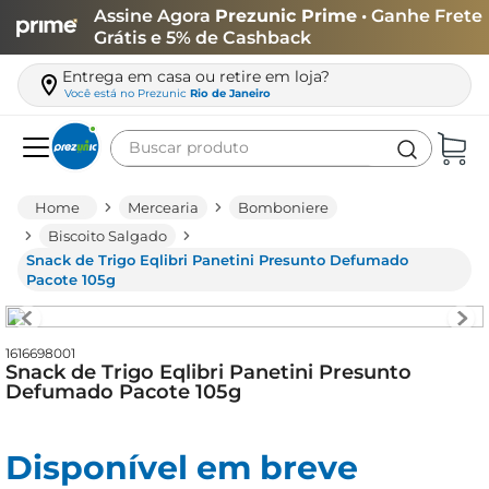
Assine Agora
Prezunic Prime
• Ganhe Frete
Grátis e 5% de Cashback
Entrega em casa ou retire em loja?
Você está no
Prezunic
Rio de Janeiro
Buscar produto
Termos mais buscados
Mercearia
Bomboniere
carne
Biscoito Salgado
Snack de Trigo Eqlibri Panetini Presunto Defumado
leite
Pacote 105g
café
queijo
1616698001
Snack de Trigo Eqlibri Panetini Presunto
biscoito
Defumado Pacote 105g
azeite
arroz
Disponível em breve