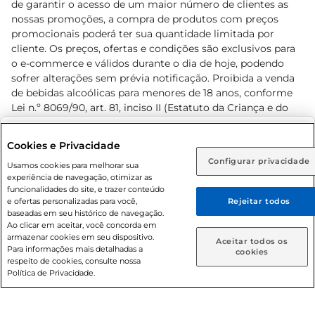
de garantir o acesso de um maior número de clientes as
nossas promoções, a compra de produtos com preços
promocionais poderá ter sua quantidade limitada por
cliente. Os preços, ofertas e condições são exclusivos para
o e-commerce e válidos durante o dia de hoje, podendo
sofrer alterações sem prévia notificação. Proibida a venda
de bebidas alcoólicas para menores de 18 anos, conforme
Lei n.º 8069/90, art. 81, inciso II (Estatuto da Criança e do
Adolescente). Preços e condições exclusivos para o
www.prezunic.com.br
, podendo sofrer alterações sem aviso
Selecione sua região:
Cookies e Privacidade
prévio. O valor mínimo para as compras on-line é de R$
Configurar privacidade
Rio de Janeiro (RJ)
Goiás (GO)
Usamos cookies para melhorar sua
80,00.
experiência de navegação, otimizar as
Ou
funcionalidades do site, e trazer conteúdo
e ofertas personalizadas para você,
Rejeitar todos
Caso queira comprar online, informe como deseja receber
baseadas em seu histórico de navegação.
suas compras:
Ao clicar em aceitar, você concorda em
armazenar cookies em seu dispositivo.
© 2026 Copyright. Todos os direitos
Aceitar todos os
Para informações mais detalhadas a
Entrega em casa
Retire em Loja
cookies
reservados Prezunic.
respeito de cookies, consulte nossa
Política de Privacidade.