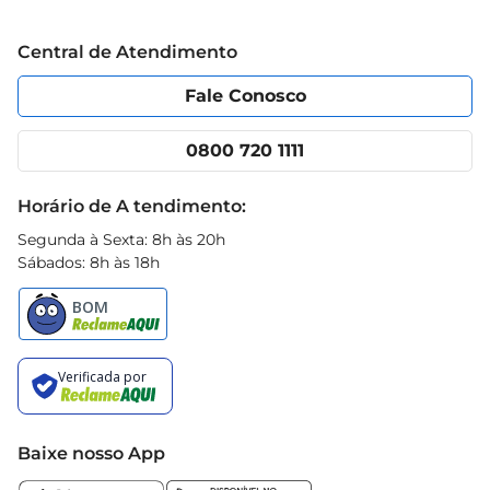
Grupo Cencosud
Trabalhe conosco
Blog Prezunic
Central de Atendimento
Política de Privacidade
Código de Ética
Portal do fornecedor
Encartes
Fale Conosco
Nossas lojas
App Prezunic
Cencosud Media
Clube Prezunic
0800 720 1111
Receitas
Black Friday
Horário de A tendimento:
Segunda à Sexta: 8h às 20h
Sábados: 8h às 18h
Baixe nosso App