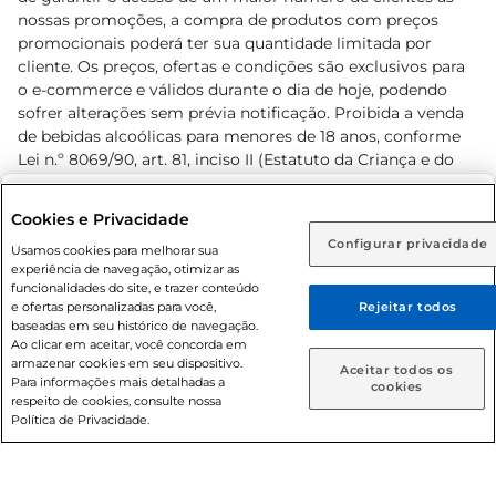
nossas promoções, a compra de produtos com preços
promocionais poderá ter sua quantidade limitada por
cliente. Os preços, ofertas e condições são exclusivos para
o e-commerce e válidos durante o dia de hoje, podendo
sofrer alterações sem prévia notificação. Proibida a venda
de bebidas alcoólicas para menores de 18 anos, conforme
Lei n.º 8069/90, art. 81, inciso II (Estatuto da Criança e do
Adolescente). Preços e condições exclusivos para o
www.prezunic.com.br
, podendo sofrer alterações sem aviso
Selecione sua região:
Cookies e Privacidade
prévio. O valor mínimo para as compras on-line é de R$
Configurar privacidade
Rio de Janeiro (RJ)
Goiás (GO)
Usamos cookies para melhorar sua
80,00.
experiência de navegação, otimizar as
Ou
funcionalidades do site, e trazer conteúdo
e ofertas personalizadas para você,
Rejeitar todos
Caso queira comprar online, informe como deseja receber
baseadas em seu histórico de navegação.
suas compras:
Ao clicar em aceitar, você concorda em
armazenar cookies em seu dispositivo.
© 2026 Copyright. Todos os direitos
Aceitar todos os
Para informações mais detalhadas a
Entrega em casa
Retire em Loja
cookies
reservados Prezunic.
respeito de cookies, consulte nossa
Política de Privacidade.