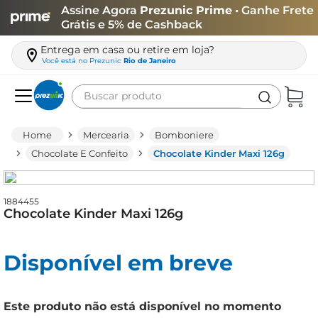
Assine Agora
Prezunic Prime
• Ganhe Frete
Grátis e 5% de Cashback
Entrega em casa ou retire em loja?
Você está no
Prezunic
Rio de Janeiro
Buscar produto
Termos mais buscados
Mercearia
Bomboniere
carne
Chocolate E Confeito
Chocolate Kinder Maxi 126g
leite
café
1884455
Chocolate Kinder Maxi 126g
queijo
biscoito
Disponível em breve
azeite
arroz
Este produto não está disponível no momento