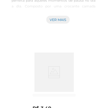
perfeita para aqueles momentos de pausa no dia 
a dia. Composto por uma crocante camada 
externa que abriga um recheio generoso de 
Nutella, cada mordida traz uma explosão de 
VER MAIS
sabor que certamente encantará os fãs da 
famosa pasta de avelã. Disponível em um prático 
pacote com duas unidades de 22g, é ideal para 
acompanhar o café da manhã, lanches ou quando 
bate aquela vontade de algo doce e saboroso.

Experiência de Sabor Única  

Cada biscoito oferece uma combinação 
irresistível de texturas e sabores. A crocância do 
biscoito contrasta perfeitamente com a 
cremosidade do recheio de Nutella, criando uma 
experiência de sabor única que agrada tanto 
adultos quanto crianças. É a opção ideal para 
quem busca um lanche que une prazer e 
eficiência.

Perfeito para Qualquer Ocasião  
