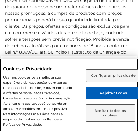
podem ser canceladas em caso de suspeita de fraude. A fim
de garantir o acesso de um maior número de clientes as
nossas promoções, a compra de produtos com preços
promocionais poderá ter sua quantidade limitada por
cliente. Os preços, ofertas e condições são exclusivos para
o e-commerce e válidos durante o dia de hoje, podendo
sofrer alterações sem prévia notificação. Proibida a venda
de bebidas alcoólicas para menores de 18 anos, conforme
Lei n.º 8069/90, art. 81, inciso II (Estatuto da Criança e do
Adolescente). Preços e condições exclusivos para o
www.prezunic.com.br
, podendo sofrer alterações sem aviso
Selecione sua região:
Cookies e Privacidade
prévio. O valor mínimo para as compras on-line é de R$
Configurar privacidade
Rio de Janeiro (RJ)
Goiás (GO)
Usamos cookies para melhorar sua
80,00.
experiência de navegação, otimizar as
Ou
funcionalidades do site, e trazer conteúdo
e ofertas personalizadas para você,
Rejeitar todos
Caso queira comprar online, informe como deseja receber
baseadas em seu histórico de navegação.
suas compras:
Ao clicar em aceitar, você concorda em
armazenar cookies em seu dispositivo.
© 2026 Copyright. Todos os direitos
Aceitar todos os
Para informações mais detalhadas a
Entrega em casa
Retire em Loja
cookies
reservados Prezunic.
respeito de cookies, consulte nossa
Política de Privacidade.