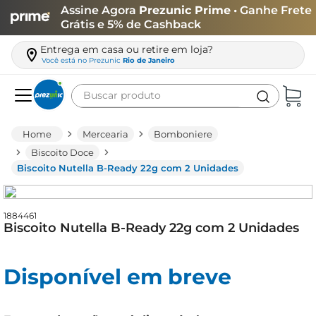
Assine Agora
Prezunic Prime
• Ganhe Frete
Grátis e 5% de Cashback
Entrega em casa ou retire em loja?
Você está no
Prezunic
Rio de Janeiro
Buscar produto
Termos mais buscados
Mercearia
Bomboniere
carne
Biscoito Doce
Biscoito Nutella B-Ready 22g com 2 Unidades
leite
café
1884461
queijo
Biscoito Nutella B-Ready 22g com 2 Unidades
biscoito
azeite
Disponível em breve
arroz