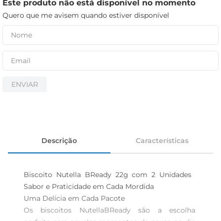
iogurte
Este produto não está disponível no momento
Quero que me avisem quando estiver disponível
papel higiênico
cerveja
ENVIAR
Descrição
Características
Biscoito Nutella BReady 22g com 2 Unidades  
Sabor e Praticidade em Cada Mordida

Uma Delícia em Cada Pacote  

Os biscoitos NutellaBReady são a escolha 