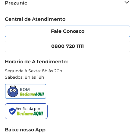
Prezunic
Nutella, unindo praticidade e sabor no seu dia a 
Grupo Cencosud
dia. Eles são a escolha ideal para momentos de 
Trabalhe conosco
Blog Prezunic
Central de Atendimento
descontração e prazer, transformando qualquer 
Política de Privacidade
Código de Ética
pausa em uma experiência deliciosa.
Portal do fornecedor
Encartes
Fale Conosco
Nossas lojas
App Prezunic
Cencosud Media
Clube Prezunic
0800 720 1111
Receitas
Black Friday
Horário de A tendimento:
Segunda à Sexta: 8h às 20h
Sábados: 8h às 18h
Baixe nosso App