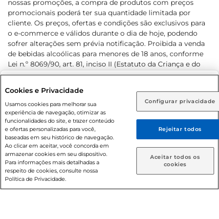
nossas promoções, a compra de produtos com preços
promocionais poderá ter sua quantidade limitada por
cliente. Os preços, ofertas e condições são exclusivos para
o e-commerce e válidos durante o dia de hoje, podendo
sofrer alterações sem prévia notificação. Proibida a venda
de bebidas alcoólicas para menores de 18 anos, conforme
Lei n.º 8069/90, art. 81, inciso II (Estatuto da Criança e do
Adolescente). Preços e condições exclusivos para o
www.prezunic.com.br
, podendo sofrer alterações sem aviso
Selecione sua região:
Cookies e Privacidade
prévio. O valor mínimo para as compras on-line é de R$
Configurar privacidade
Rio de Janeiro (RJ)
Goiás (GO)
Usamos cookies para melhorar sua
80,00.
experiência de navegação, otimizar as
Ou
funcionalidades do site, e trazer conteúdo
e ofertas personalizadas para você,
Rejeitar todos
Caso queira comprar online, informe como deseja receber
baseadas em seu histórico de navegação.
suas compras:
Ao clicar em aceitar, você concorda em
armazenar cookies em seu dispositivo.
© 2026 Copyright. Todos os direitos
Aceitar todos os
Para informações mais detalhadas a
Entrega em casa
Retire em Loja
cookies
reservados Prezunic.
respeito de cookies, consulte nossa
Política de Privacidade.