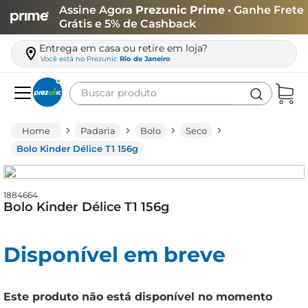
Assine Agora
Prezunic Prime
• Ganhe Frete
Grátis e 5% de Cashback
Entrega em casa ou retire em loja?
Você está no
Prezunic
Rio de Janeiro
Buscar produto
Termos mais buscados
Padaria
Bolo
Seco
carne
Bolo Kinder Délice T1 156g
leite
café
1884664
Bolo Kinder Délice T1 156g
queijo
azeite
Disponível em breve
biscoito
arroz
Este produto não está disponível no momento