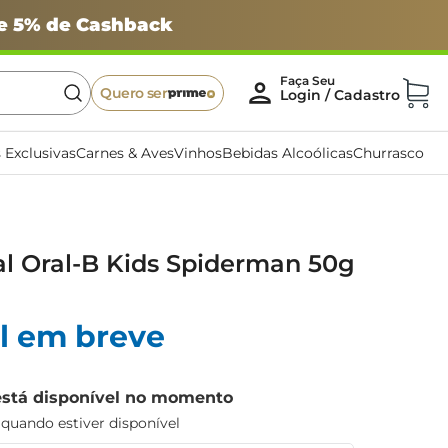
 e 5% de Cashback
Quero ser
 Exclusivas
Carnes & Aves
Vinhos
Bebidas Alcoólicas
Churrasco
l Oral-B Kids Spiderman 50g
l em breve
está disponível no momento
uando estiver disponível