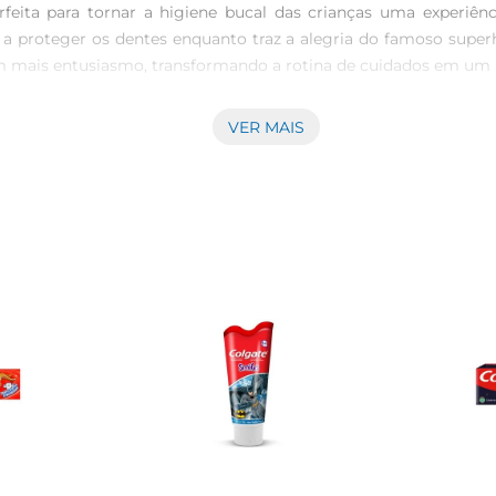
eita para tornar a higiene bucal das crianças uma experiênc
 a proteger os dentes enquanto traz a alegria do famoso supe
com mais entusiasmo, transformando a rotina de cuidados em um
VER MAIS
talecer o esmalte dos dentes e prevenir cáries. A sua fórmula é 
. Além disso, o sabor é especialmente elaborado para agradar a
alagem de 50g, ideal para o uso diário. É um produto que
edo. A escolha de um creme dental adequado é fundamental para
s heróis em sua rotina de cuidados. 

se transforma em uma aventura, garantindo que os pequenos cu