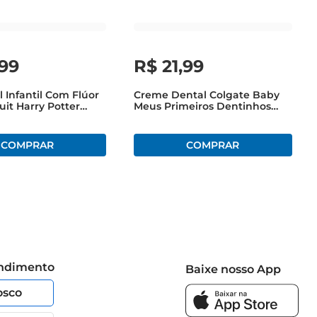
99
R$
21
,
99
l Infantil Com Flúor
Creme Dental Colgate Baby
uit Harry Potter
Meus Primeiros Dentinhos
Borbulhante Colgate
50g, Gel Dental Sem Flúor,
Sabor Fruta Suave
endimento
Baixe nosso App
osco