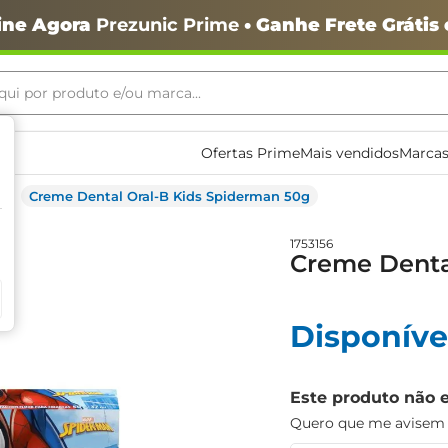
ine Agora
Prezunic Prime
• Ganhe Frete Grátis
ui por produto e/ou marca...
ais buscados
Ofertas Prime
Mais vendidos
Marcas
Creme Dental Oral-B Kids Spiderman 50g
1753156
Creme Denta
o
Disponíve
Este produto não 
Quero que me avisem q
igiênico