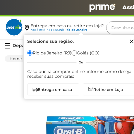
Ass
Pesquise aq
Entrega em casa ou retire em loja?
Você está no
Prezunic
Rio de Janeiro
Termos m
Selecione sua região:
Serviços
carne
Rio de Janeiro (RJ)
Goiás (GO)
Higiene E Beleza
Infantil
Creme Dental
leite
Ou
café
Caso queira comprar online, informe como deseja
receber suas compras:
queijo
Entrega em casa
Retire em Loja
biscoit
azeite
arroz
iogurte
papel h