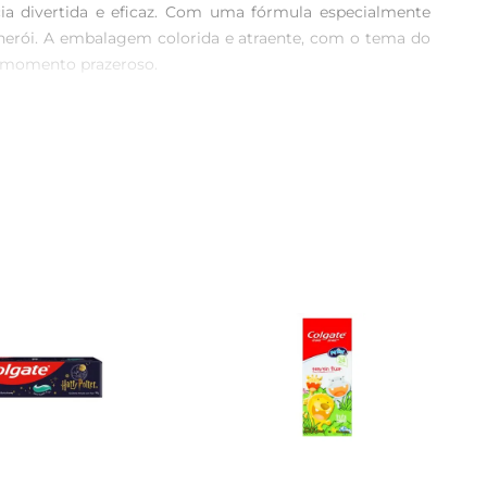
ia divertida e eficaz. Com uma fórmula especialmente 
rherói. A embalagem colorida e atraente, com o tema do 
 momento prazeroso.

suave e segura, ideal para as crianças, garantindo que a 
o paladar infantil, tornando a escovação uma atividade 
 combina qualidade e diversão, ajudando os pais a 
 o desenvolvimento de um sorriso saudável e bonito, e 
idem deseus dentes com alegria e responsabilidade.