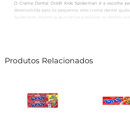
O Creme Dental OralB Kids Spiderman é a escolha perf
desenvolvida para os pequenos, este creme dental ajuda
Spiderman, incentiva as crianças a escovar os dentes 
Fórmula segura e eficaz  

Este creme dental contém flúor, que é essencial para for
escovação não seja apenas eficaz, mas também agradável
que eles esperam com ansiedade.

Produtos Relacionados
Especificações do produto  

O Creme Dental OralB Kids Spiderman vem em uma emb
promoverem hábitos saudáveis de higiene bucal desde c
com o Spiderman, as crianças se sentirão como verdadeiro
Com o Creme Dental OralB Kids Spiderman, a escovação 