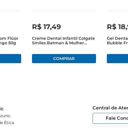
R$
17
,
49
R$
18
,
Com Flúor
Creme Dental Infantil Colgate
Gel Denta
ngo 50g
Smiles Batman & Mulher
Bubble Fr
Maravilha 100g
Caldeirão
100g
Central de At
ic
zunic
Fale Con
e Ética