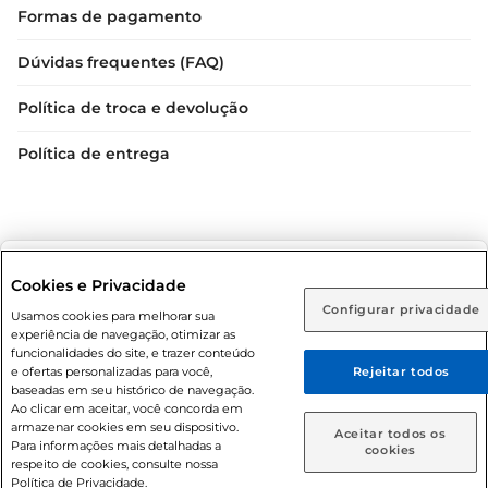
Formas de pagamento
Dúvidas frequentes (FAQ)
Política de troca e devolução
Política de entrega
Selecione sua região:
Cookies e Privacidade
Configurar privacidade
Rio de Janeiro (RJ)
Goiás (GO)
Usamos cookies para melhorar sua
Condições gerais: Em caso de divergência de valores, o
experiência de navegação, otimizar as
valor válido é o do carrinho de compras. Fotos ilustrativas.
Ou
funcionalidades do site, e trazer conteúdo
e ofertas personalizadas para você,
Rejeitar todos
Compras sujeitas a confirmação de estoque. Compras
Caso queira comprar online, informe como deseja receber
baseadas em seu histórico de navegação.
podem ser canceladas em caso de suspeita de fraude. A fim
suas compras:
Ao clicar em aceitar, você concorda em
de garantir o acesso de um maior número de clientes as
armazenar cookies em seu dispositivo.
Aceitar todos os
nossas promoções, a compra de produtos com preços
Para informações mais detalhadas a
Entrega em casa
Retire em Loja
cookies
respeito de cookies, consulte nossa
promocionais poderá ter sua quantidade limitada por
Política de Privacidade.