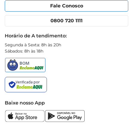
Portal do fornecedor
Encartes
Fale Conosco
Nossas lojas
App Prezunic
Cencosud Media
Clube Prezunic
0800 720 1111
Receitas
Black Friday
Horário de A tendimento:
Segunda à Sexta: 8h às 20h
Sábados: 8h às 18h
Baixe nosso App