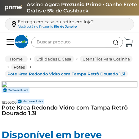
Assine Agora
Prezunic Prime
• Ganhe Frete
Grátis e 5% de Cashback
Entrega em casa ou retire em loja?
Você está no
Prezunic
Rio de Janeiro
Buscar produto
Termos mais buscados
Utilidades E Casa
Utensílios Para Cozinha
carne
Potes
Pote Krea Redondo Vidro com Tampa Retrô Dourado 1,3l
leite
café
queijo
1856306
arroz
Pote Krea Redondo Vidro com Tampa Retrô
Dourado 1,3l
biscoito
azeite
Disponível em breve