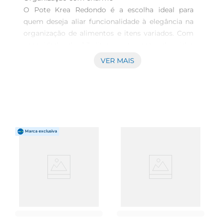
O Pote Krea Redondo é a escolha ideal para 
quem deseja aliar funcionalidade à elegância na 
organização de alimentos e itens variados. Com 
capacidade de 1,3 litros, este pote de vidro 
apresenta um design sofisticado com tampa 
VER MAIS
retrô dourada, que agrega um toque de charme a 
qualquer ambiente. Perfeito para armazenar 
grãos, doces, ou outros pequenos utensílios, ele 
contribui para uma cozinha mais bonita e 
organizada.

Materiais de qualidade  

Feito em vidro, o pote é resistente e transparente, 
permitindo que o conteúdo fique visível e 
facilitando a seleção rápida do que você precisa. 
A tampa, além da estética retrô, proporciona um 
fechamento seguro, garantindo a preservação da 
frescura dos alimentos e protegendoos da 
umidade e sujeira.
