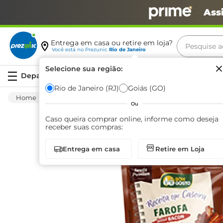
Ass
Pesquise aq
Entrega em casa ou retire em loja?
Você está no
Prezunic
Rio de Janeiro
Termos m
Selecione sua região:
Serviços
carne
Rio de Janeiro (RJ)
Goiás (GO)
Mercearia
Alimentos Basicos
Farinaceos
leite
Ou
café
Caso queira comprar online, informe como deseja
receber suas compras:
queijo
Entrega em casa
Retire em Loja
arroz
biscoit
azeite
iogurte
papel h