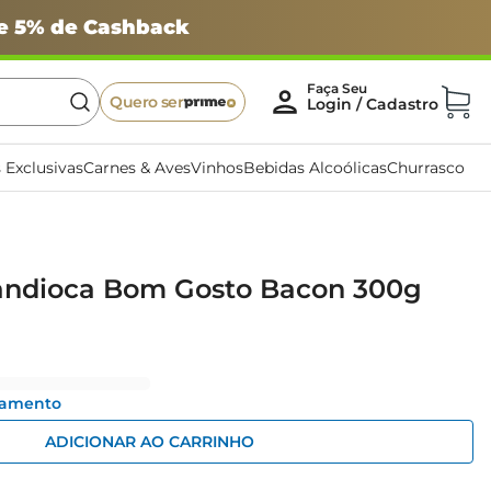
 e 5% de Cashback
Quero ser
 Exclusivas
Carnes & Aves
Vinhos
Bebidas Alcoólicas
Churrasco
andioca Bom Gosto Bacon 300g
gamento
ADICIONAR AO CARRINHO