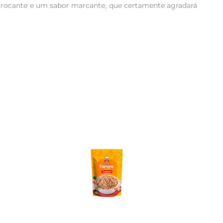
rocante e um sabor marcante, que certamente agradará 
delicioso. Cada porção é cuidadosamente preparadapara 
 ingredientes fazem dessa farofa um item indispensável 