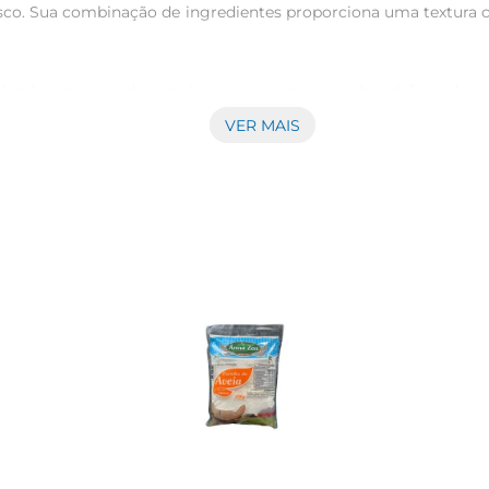
co. Sua combinação de ingredientes proporciona uma textura c
a Mand é enriquecida com bacon, que traz um sabor defumado e 
ompleta. A mistura equilibrada de temperos e a crocância dos
VER MAIS