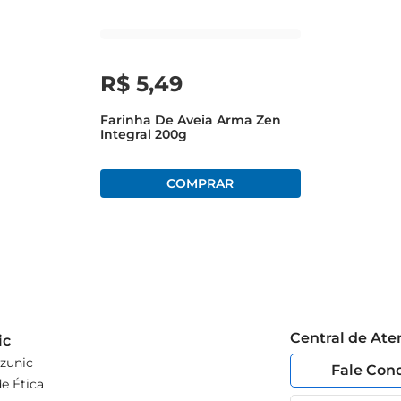
R$
5
,
49
Farinha De Aveia Arma Zen
Integral 200g
Central de At
ic
zunic
Fale Con
e Ética