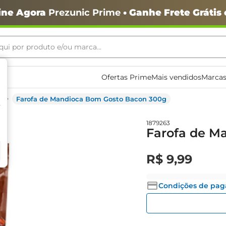
ine Agora
Prezunic Prime
• Ganhe Frete Grátis
ui por produto e/ou marca...
ais buscados
Ofertas Prime
Mais vendidos
Marcas
Farofa de Mandioca Bom Gosto Bacon 300g
1879263
Farofa de M
R$
9
,
99
o
Condições de pa
igiênico