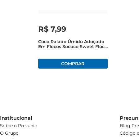
R$
7
,
99
Coco Ralado Úmido Adoçado
Em Flocos Sococo Sweet Floco
100g
Institucional
Prezun
Sobre o Prezunic
Blog Pre
O Grupo
Código d