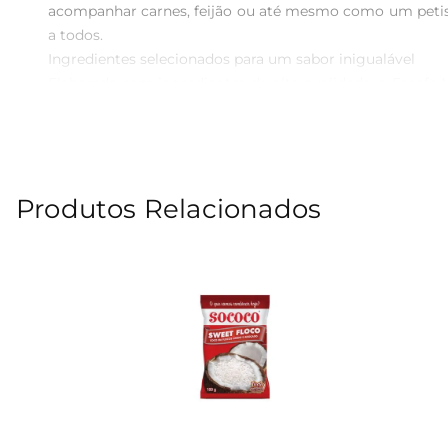
acompanhar carnes, feijão ou até mesmo como um petis
a todos.

Ingredientes selecionados para um sabor inigualável  

Elaborada com ingredientes de alta qualidade, a Farof
garantir que você tenha uma experiência gastronômica c
na sua despensa.

Versatilidade na cozinha  

Essa farofa não é apenas um acompanhamento
Produtos Relacionados