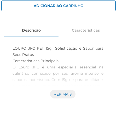
iogurte
ADICIONAR AO CARRINHO
papel higiênico
cerveja
Descrição
Características
LOURO JFC PET 15g  Sofisticação e Sabor para 
Seus Pratos

Características Principais  

O Louro JFC é uma especiaria essencial na 
culinária, conhecido por seu aroma intenso e 
sabor característico. Com 15g de pura qualidade, 
este produto vem numa embalagem práticaque 
preserva suas propriedades, perfeitas para 
VER MAIS
incrementar receitas do dia a dia. Adicione um 
toque especial a caldos, molhos, carnes e 
legumes, levando suas preparações a um novo 