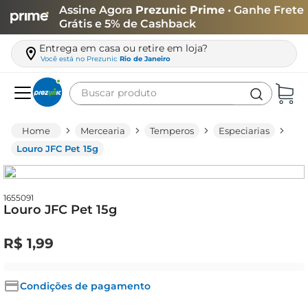
Assine Agora
Prezunic Prime
• Ganhe Frete
Grátis e 5% de Cashback
Entrega em casa ou retire em loja?
Você está no
Prezunic
Rio de Janeiro
Buscar produto
Termos mais buscados
Mercearia
Temperos
Especiarias
carne
Louro JFC Pet 15g
leite
café
1655091
Louro JFC Pet 15g
queijo
biscoito
R$
1
,
99
azeite
arroz
Condições de pagamento