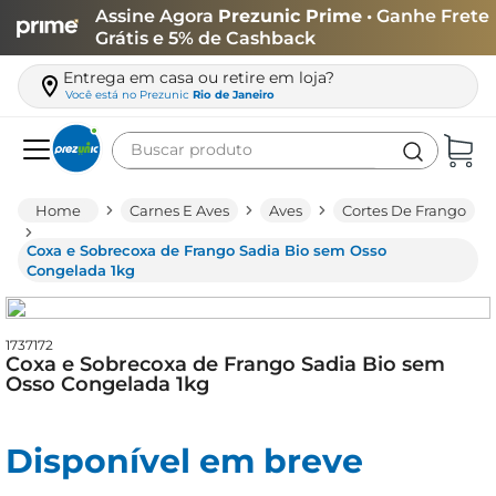
Assine Agora
Prezunic Prime
• Ganhe Frete
Grátis e 5% de Cashback
Entrega em casa ou retire em loja?
Você está no
Prezunic
Rio de Janeiro
Buscar produto
Termos mais buscados
Carnes E Aves
Aves
Cortes De Frango
carne
Coxa e Sobrecoxa de Frango Sadia Bio sem Osso
leite
Congelada 1kg
café
queijo
1737172
Coxa e Sobrecoxa de Frango Sadia Bio sem
biscoito
Osso Congelada 1kg
azeite
Disponível em breve
arroz