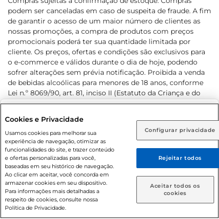
Compras sujeitas a confirmação de estoque. Compras
podem ser canceladas em caso de suspeita de fraude. A fim
de garantir o acesso de um maior número de clientes as
nossas promoções, a compra de produtos com preços
promocionais poderá ter sua quantidade limitada por
cliente. Os preços, ofertas e condições são exclusivos para
o e-commerce e válidos durante o dia de hoje, podendo
sofrer alterações sem prévia notificação. Proibida a venda
de bebidas alcoólicas para menores de 18 anos, conforme
Lei n.º 8069/90, art. 81, inciso II (Estatuto da Criança e do
Adolescente). Preços e condições exclusivos para o
www.prezunic.com.br
, podendo sofrer alterações sem aviso
Selecione sua região:
Cookies e Privacidade
prévio. O valor mínimo para as compras on-line é de R$
Configurar privacidade
Rio de Janeiro (RJ)
Goiás (GO)
Usamos cookies para melhorar sua
80,00.
experiência de navegação, otimizar as
Ou
funcionalidades do site, e trazer conteúdo
e ofertas personalizadas para você,
Rejeitar todos
Caso queira comprar online, informe como deseja receber
baseadas em seu histórico de navegação.
suas compras:
Ao clicar em aceitar, você concorda em
armazenar cookies em seu dispositivo.
© 2026 Copyright. Todos os direitos
Aceitar todos os
Para informações mais detalhadas a
Entrega em casa
Retire em Loja
cookies
reservados Prezunic.
respeito de cookies, consulte nossa
Política de Privacidade.