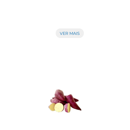
nação de ingredientes frescos e saborosos. Composta por alfa
VER MAIS
garfada. Os ovos de codorna adicionam um sabor marcante e uma
a consumo, oferecendo uma opção conveniente para quem dese
em almoços, lanches ou até mesmo como acompanhamento em ref
do uma escolha adequada para quem busca aumentar a ingestão
is, essencial para o bemestar diário.