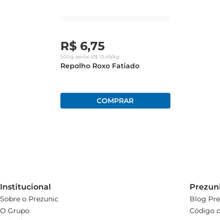
R$
6
,
75
500g
aprox.
•
R$
13
,
49
/kg
Repolho Roxo Fatiado
Institucional
Prezun
Sobre o Prezunic
Blog Pre
O Grupo
Código d