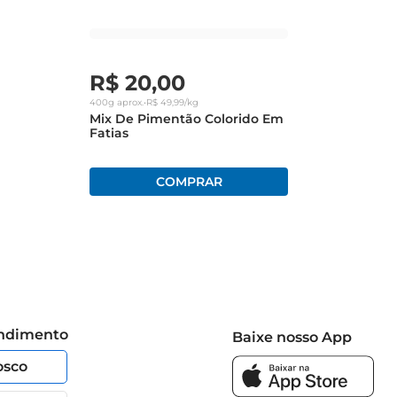
R$
20
,
00
400g
aprox.
•
R$
49
,
99
/kg
Mix De Pimentão Colorido Em
Fatias
endimento
Baixe nosso App
osco