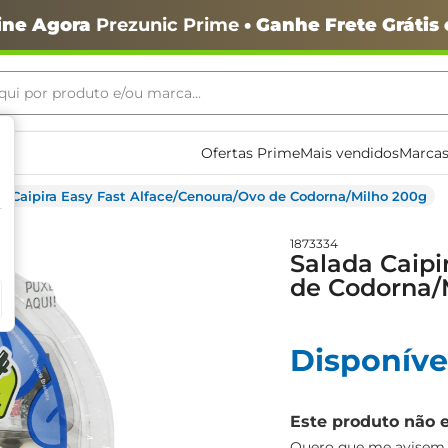
ine Agora
Prezunic Prime
• Ganhe Frete Grátis
ui por produto e/ou marca...
ais buscados
Ofertas Prime
Mais vendidos
Marcas
a Caipira Easy Fast Alface/Cenoura/Ovo de Codorna/Milho 200g
1873334
Salada Caipi
de Codorna/
Disponíve
o
Este produto não 
Quero que me avisem q