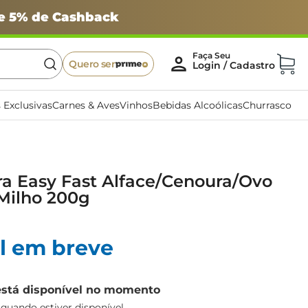
 e 5% de Cashback
Quero ser
 Exclusivas
Carnes & Aves
Vinhos
Bebidas Alcoólicas
Churrasco
ra Easy Fast Alface/Cenoura/Ovo
Milho 200g
l em breve
está disponível no momento
uando estiver disponível