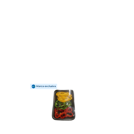
ce crocante, cenoura ralada, ovos de codorna e milho, 
 dose extra de proteína, tornando a refeição ainda mais 
ja manter uma alimentação saudável sem perder tempo. 
eições. Com ela, você tem uma refeição equilibrada e 
 de vegetais na dieta. Além disso, sua combinação de 