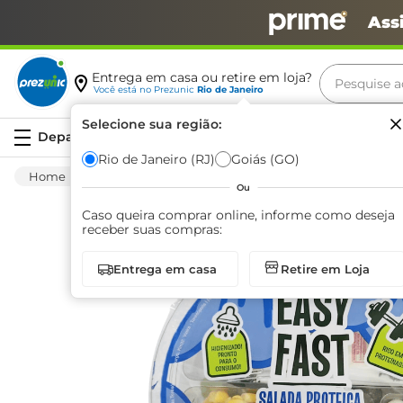
Ass
Pesquise aq
Entrega em casa ou retire em loja?
Você está no
Prezunic
Rio de Janeiro
Termos m
Selecione sua região:
Serviços
carne
Rio de Janeiro (RJ)
Goiás (GO)
Hortifruti
Verdura
Processada
Salad
leite
Ou
café
Caso queira comprar online, informe como deseja
receber suas compras:
queijo
Entrega em casa
Retire em Loja
arroz
azeite
biscoit
cerveja
iogurte