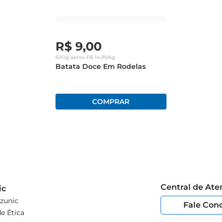
R$
9
,
00
600g
aprox.
•
R$
14
,
99
/kg
Batata Doce Em Rodelas
Central de At
ic
zunic
Fale Con
e Ética