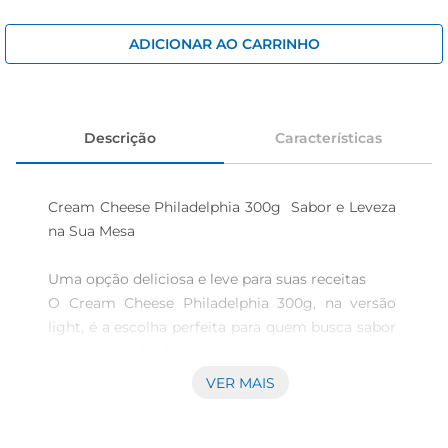
cerveja
iogurte
ADICIONAR AO CARRINHO
papel higiênico
Descrição
Características
Cream Cheese Philadelphia 300g  Sabor e Leveza 
na Sua Mesa

Uma opção deliciosa e leve para suas receitas  

O Cream Cheese Philadelphia 300g, na versão 
light, é a escolha perfeita para quem busca sabor 
sem abrir mão da leveza. Ideal para ser utilizado 
em diversas preparações, esse cream cheese é 
VER MAIS
cremoso e suave, proporcionando uma 
experiência gastronômica única. Seja em 
torradas, bolos, oucomo acompanhamento em 