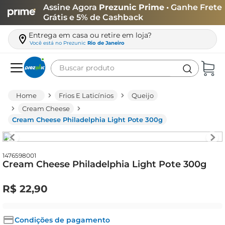
Assine Agora
Prezunic Prime
• Ganhe Frete
Grátis e 5% de Cashback
Entrega em casa ou retire em loja?
Você está no
Prezunic
Rio de Janeiro
Buscar produto
Termos mais buscados
Frios E Laticínios
Queijo
carne
Cream Cheese
Cream Cheese Philadelphia Light Pote 300g
leite
café
queijo
1476598001
Cream Cheese Philadelphia Light Pote 300g
arroz
R$
22
,
90
azeite
biscoito
Condições de pagamento