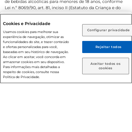
de bebidas alcoólicas para menores de 18 anos, conforme
Lei n.º 8069/90, art. 81, inciso II (Estatuto da Criança e do
Adolescente). Preços e condições exclusivos para o
www.prezunic.com.br
, podendo sofrer alterações sem aviso
Selecione sua região:
Cookies e Privacidade
prévio. O valor mínimo para as compras on-line é de R$
Configurar privacidade
Rio de Janeiro (RJ)
Goiás (GO)
Usamos cookies para melhorar sua
80,00.
experiência de navegação, otimizar as
Ou
funcionalidades do site, e trazer conteúdo
e ofertas personalizadas para você,
Rejeitar todos
Caso queira comprar online, informe como deseja receber
baseadas em seu histórico de navegação.
suas compras:
Ao clicar em aceitar, você concorda em
armazenar cookies em seu dispositivo.
© 2026 Copyright. Todos os direitos
Aceitar todos os
Para informações mais detalhadas a
Entrega em casa
Retire em Loja
cookies
reservados Prezunic.
respeito de cookies, consulte nossa
Política de Privacidade.
Cencosud Brasil Comercial SA.CNPJ sob n° 39.346.861/0350-
38 . Sediada na Av. das Nações Unidas, 12.995, 21º andar, CEP:
04.578-000, Bairro Brooklin Paulista, na cidade de São Paulo
- SP.