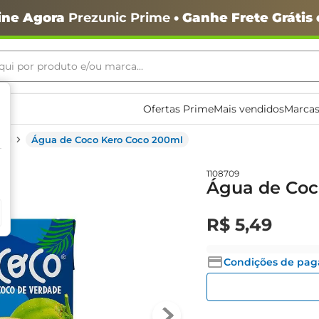
ine Agora
Prezunic Prime
• Ganhe Frete Grátis
ui por produto e/ou marca...
ais buscados
Ofertas Prime
Mais vendidos
Marcas
co
Água de Coco Kero Coco 200ml
1108709
Água de Coc
R$
5
,
49
Condições de pa
o