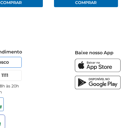
endimento
Baixe nosso App
osco
1111
 8h às 20h
h