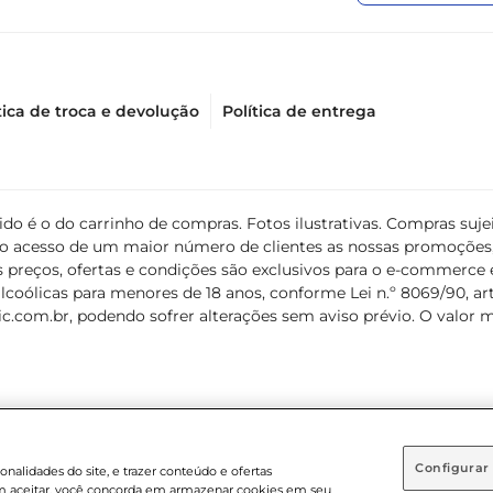
tica de troca e devolução
Política de entrega
álido é o do carrinho de compras. Fotos ilustrativas. Compras s
ir o acesso de um maior número de clientes as nossas promoçõe
 preços, ofertas e condições são exclusivos para o e-commerce e
coólicas para menores de 18 anos, conforme Lei n.º 8069/90, art. 
c.com.br
, podendo sofrer alterações sem aviso prévio. O valor 
Configurar
nalidades do site, e trazer conteúdo e ofertas
 em aceitar, você concorda em armazenar cookies em seu