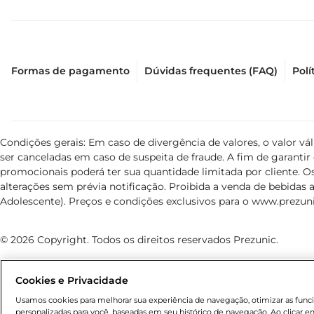
Formas de pagamento
Dúvidas frequentes (FAQ)
Polí
Condições gerais: Em caso de divergência de valores, o valor v
ser canceladas em caso de suspeita de fraude. A fim de garant
promocionais poderá ter sua quantidade limitada por cliente. Os
alterações sem prévia notificação. Proibida a venda de bebidas al
Adolescente). Preços e condições exclusivos para o
www.prezuni
© 2026 Copyright. Todos os direitos reservados Prezunic.
Cookies e Privacidade
Usamos cookies para melhorar sua experiência de navegação, otimizar as funcio
personalizadas para você, baseadas em seu histórico de navegação. Ao clicar