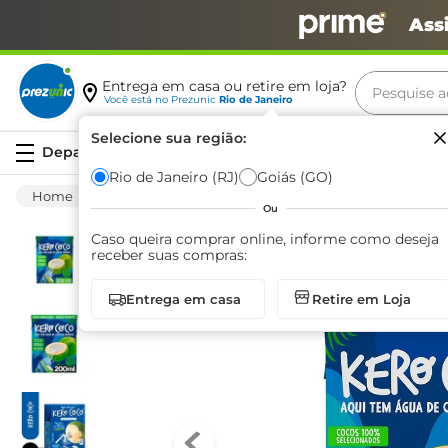
Ass
Pesquise aq
Entrega em casa ou retire em loja?
Você está no
Prezunic
Rio de Janeiro
Termos m
Selecione sua região:
Serviços
carne
Rio de Janeiro (RJ)
Goiás (GO)
Bebida Não Alcoólica
Água
Água De Co
leite
Ou
café
Caso queira comprar online, informe como deseja
receber suas compras:
queijo
Entrega em casa
Retire em Loja
arroz
azeite
biscoit
cerveja
iogurte