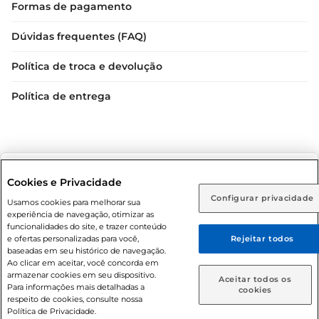
Formas de pagamento
Dúvidas frequentes (FAQ)
Política de troca e devolução
Política de entrega
Selecione sua região:
Cookies e Privacidade
Configurar privacidade
Rio de Janeiro (RJ)
Goiás (GO)
Usamos cookies para melhorar sua
Condições gerais: Em caso de divergência de valores, o
experiência de navegação, otimizar as
valor válido é o do carrinho de compras. Fotos ilustrativas.
Ou
funcionalidades do site, e trazer conteúdo
e ofertas personalizadas para você,
Rejeitar todos
Compras sujeitas a confirmação de estoque. Compras
Caso queira comprar online, informe como deseja receber
baseadas em seu histórico de navegação.
podem ser canceladas em caso de suspeita de fraude. A fim
suas compras:
Ao clicar em aceitar, você concorda em
de garantir o acesso de um maior número de clientes as
armazenar cookies em seu dispositivo.
Aceitar todos os
nossas promoções, a compra de produtos com preços
Para informações mais detalhadas a
Entrega em casa
Retire em Loja
cookies
respeito de cookies, consulte nossa
promocionais poderá ter sua quantidade limitada por
Política de Privacidade.
cliente. Os preços, ofertas e condições são exclusivos para