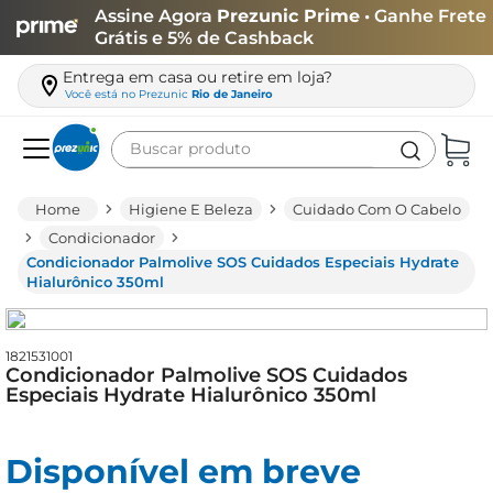
Assine Agora
Prezunic Prime
• Ganhe Frete
Grátis e 5% de Cashback
Entrega em casa ou retire em loja?
Você está no
Prezunic
Rio de Janeiro
Buscar produto
Termos mais buscados
Higiene E Beleza
Cuidado Com O Cabelo
carne
Condicionador
Condicionador Palmolive SOS Cuidados Especiais Hydrate
leite
Hialurônico 350ml
café
queijo
1821531001
Condicionador Palmolive SOS Cuidados
arroz
Especiais Hydrate Hialurônico 350ml
azeite
biscoito
Disponível em breve