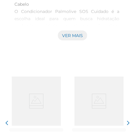
Cabelo  

O Condicionador Palmolive SOS Cuidado é a 
escolha ideal para quem busca hidratação 
profunda e cuidado especial para os fios. Com 
uma fórmula enriquecida, este condicionador 
VER MAIS
proporciona maciez e brilho, tornando os cabelos 
mais saudáveis e fáceis de pentear. Ideal para o 
uso diário, ele atende a todas as necessidades de 
hidratação, sendo perfeito para cabelos secos, 
danificados ou normais.

Fórmula Avançada para Cabelos Radiantes  

Desenvolvido com ingredientes que nutrem e 
revitalizam os fios, o Condicionador Palmolive 
SOS Cuidado age de forma eficaz, promovendo 
uma hidratação duradoura. Sua textura cremosa 
desliza suavemente pelos cabelos, garantindo 
que cada mecha receba a quantidade ideal de 
produto. Ao usar, você notará a diferença na 
maciez e na facilidade de desembaraçar, 