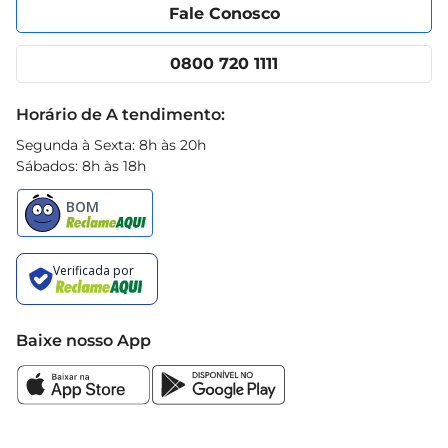
Portal do fornecedor
Encartes
Fale Conosco
Nossas lojas
App Prezunic
Cencosud Media
Clube Prezunic
0800 720 1111
Receitas
Black Friday
Horário de A tendimento:
Segunda à Sexta: 8h às 20h
Sábados: 8h às 18h
Baixe nosso App