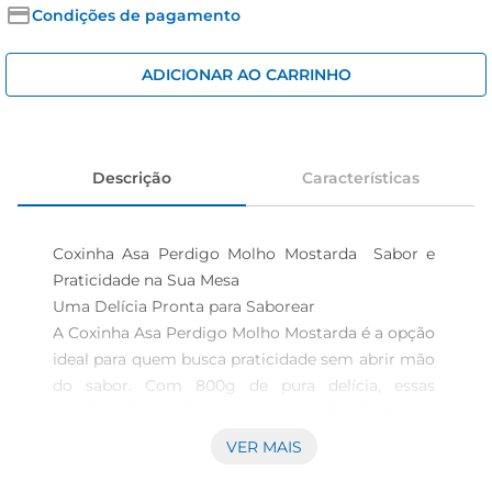
iogurte
Condições de pagamento
papel higiênico
ADICIONAR AO CARRINHO
cerveja
Descrição
Características
Coxinha Asa Perdigo Molho Mostarda  Sabor e 
Praticidade na Sua Mesa

Uma Delícia Pronta para Saborear  

A Coxinha Asa Perdigo Molho Mostarda é a opção 
ideal para quem busca praticidade sem abrir mão 
do sabor. Com 800g de pura delícia, essas 
coxinhas são perfeitas para um lanche rápido, um 
encontro com amigos ou até mesmo para 
VER MAIS
compor um cardápio especial em família. O 
molho de mostarda proporciona um toque 