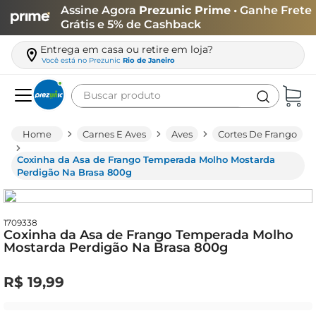
Assine Agora
Prezunic Prime
• Ganhe Frete
Grátis e 5% de Cashback
Entrega em casa ou retire em loja?
Você está no
Prezunic
Rio de Janeiro
Buscar produto
Termos mais buscados
Carnes E Aves
Aves
Cortes De Frango
carne
Coxinha da Asa de Frango Temperada Molho Mostarda
leite
Perdigão Na Brasa 800g
café
queijo
1709338
Coxinha da Asa de Frango Temperada Molho
azeite
Mostarda Perdigão Na Brasa 800g
biscoito
R$
19
,
99
arroz