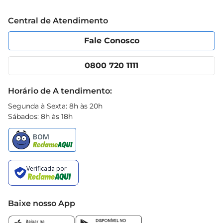
Trabalhe conosco
Blog Prezunic
Central de Atendimento
Política de Privacidade
Código de Ética
Portal do fornecedor
Encartes
Fale Conosco
Nossas lojas
App Prezunic
Cencosud Media
Clube Prezunic
0800 720 1111
Receitas
Black Friday
Horário de A tendimento:
Segunda à Sexta: 8h às 20h
Sábados: 8h às 18h
Baixe nosso App