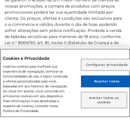
de garantir o acesso de um maior número de clientes as
nossas promoções, a compra de produtos com preços
promocionais poderá ter sua quantidade limitada por
cliente. Os preços, ofertas e condições são exclusivos para
o e-commerce e válidos durante o dia de hoje, podendo
sofrer alterações sem prévia notificação. Proibida a venda
de bebidas alcoólicas para menores de 18 anos, conforme
Lei n.º 8069/90, art. 81, inciso II (Estatuto da Criança e do
Adolescente). Preços e condições exclusivos para o
www.prezunic.com.br
, podendo sofrer alterações sem aviso
Selecione sua região:
Cookies e Privacidade
prévio. O valor mínimo para as compras on-line é de R$
Configurar privacidade
Rio de Janeiro (RJ)
Goiás (GO)
Usamos cookies para melhorar sua
80,00.
experiência de navegação, otimizar as
Ou
funcionalidades do site, e trazer conteúdo
e ofertas personalizadas para você,
Rejeitar todos
Caso queira comprar online, informe como deseja receber
baseadas em seu histórico de navegação.
suas compras:
Ao clicar em aceitar, você concorda em
armazenar cookies em seu dispositivo.
© 2026 Copyright. Todos os direitos
Aceitar todos os
Para informações mais detalhadas a
Entrega em casa
Retire em Loja
cookies
reservados Prezunic.
respeito de cookies, consulte nossa
Política de Privacidade.