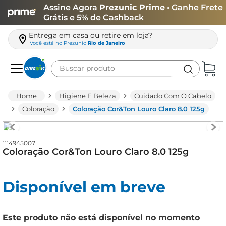
Assine Agora
Prezunic Prime
• Ganhe Frete
Grátis e 5% de Cashback
Entrega em casa ou retire em loja?
Você está no
Prezunic
Rio de Janeiro
Buscar produto
Termos mais buscados
Higiene E Beleza
Cuidado Com O Cabelo
carne
Coloração
Coloração Cor&Ton Louro Claro 8.0 125g
leite
café
1114945007
Coloração Cor&Ton Louro Claro 8.0 125g
queijo
azeite
Disponível em breve
biscoito
arroz
Este produto não está disponível no momento