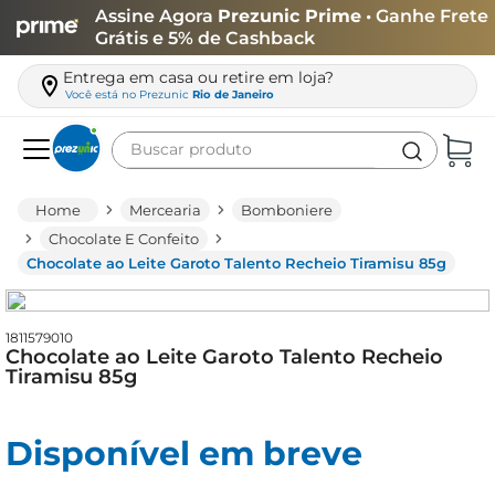
Assine Agora
Prezunic Prime
• Ganhe Frete
Grátis e 5% de Cashback
Entrega em casa ou retire em loja?
Você está no
Prezunic
Rio de Janeiro
Buscar produto
Termos mais buscados
Mercearia
Bomboniere
carne
Chocolate E Confeito
Chocolate ao Leite Garoto Talento Recheio Tiramisu 85g
leite
café
1811579010
queijo
Chocolate ao Leite Garoto Talento Recheio
Tiramisu 85g
biscoito
azeite
Disponível em breve
arroz