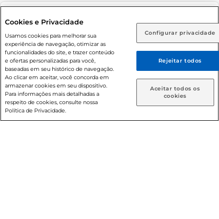
Adolescente). Preços e condições exclusivos para o
www.prezunic.com.br
, podendo sofrer alterações sem aviso
Selecione sua região:
Cookies e Privacidade
prévio. O valor mínimo para as compras on-line é de R$
Configurar privacidade
Rio de Janeiro (RJ)
Goiás (GO)
Usamos cookies para melhorar sua
80,00.
experiência de navegação, otimizar as
Ou
funcionalidades do site, e trazer conteúdo
e ofertas personalizadas para você,
Rejeitar todos
Caso queira comprar online, informe como deseja receber
baseadas em seu histórico de navegação.
suas compras:
Ao clicar em aceitar, você concorda em
armazenar cookies em seu dispositivo.
© 2026 Copyright. Todos os direitos
Aceitar todos os
Para informações mais detalhadas a
Entrega em casa
Retire em Loja
cookies
reservados Prezunic.
respeito de cookies, consulte nossa
Política de Privacidade.
Cencosud Brasil Comercial SA.CNPJ sob n° 39.346.861/0350-
38 . Sediada na Av. das Nações Unidas, 12.995, 21º andar, CEP:
04.578-000, Bairro Brooklin Paulista, na cidade de São Paulo
- SP.