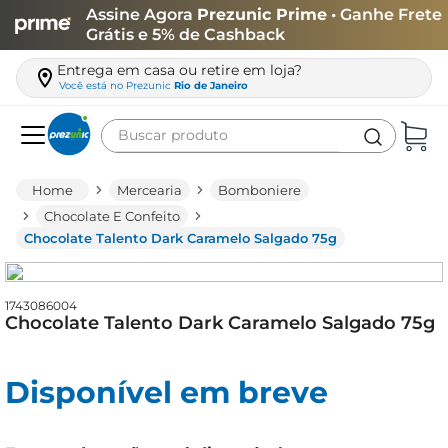
Assine Agora
Prezunic Prime
• Ganhe Frete
Grátis e 5% de Cashback
Entrega em casa ou retire em loja?
Você está no
Prezunic
Rio de Janeiro
Buscar produto
Termos mais buscados
Mercearia
Bomboniere
carne
Chocolate E Confeito
Chocolate Talento Dark Caramelo Salgado 75g
leite
café
1743086004
queijo
Chocolate Talento Dark Caramelo Salgado 75g
azeite
biscoito
Disponível em breve
arroz