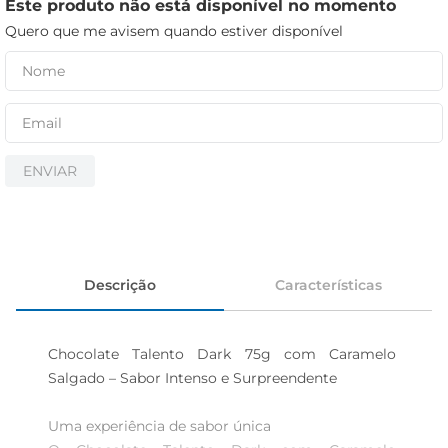
iogurte
Este produto não está disponível no momento
Quero que me avisem quando estiver disponível
papel higiênico
cerveja
ENVIAR
Descrição
Características
Chocolate Talento Dark 75g com Caramelo 
Salgado – Sabor Intenso e Surpreendente

Uma experiência de sabor única  
