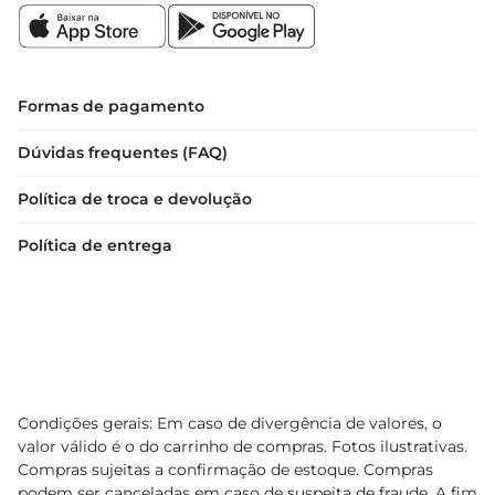
mantenha sua qualidade e frescor até o 
momento de saborear.

Uma escolha consciente  

Formas de pagamento
Além de ser uma delícia, o Chocolate Talento 
Dúvidas frequentes (FAQ)
Dark com Caramelo Salgado é uma opção que 
reflete um compromisso com a qualidade e a 
Política de troca e devolução
experiência do consumidor. Ao escolher este 
produto, você opta por um chocolate que 
Política de entrega
combina sabor, textura e um toque de 
sofisticação, perfeito para qualquer ocasião.
Condições gerais: Em caso de divergência de valores, o
valor válido é o do carrinho de compras. Fotos ilustrativas.
Compras sujeitas a confirmação de estoque. Compras
podem ser canceladas em caso de suspeita de fraude. A fim