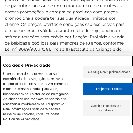
de garantir o acesso de um maior número de clientes as
nossas promoções, a compra de produtos com preços
promocionais poderá ter sua quantidade limitada por
cliente. Os preços, ofertas e condições são exclusivos para
o e-commerce e válidos durante o dia de hoje, podendo
sofrer alterações sem prévia notificação. Proibida a venda
de bebidas alcoólicas para menores de 18 anos, conforme
Lei n.º 8069/90, art. 81, inciso II (Estatuto da Criança e do
Adolescente). Preços e condições exclusivos para o
www.prezunic.com.br
, podendo sofrer alterações sem aviso
Selecione sua região:
Cookies e Privacidade
prévio. O valor mínimo para as compras on-line é de R$
Configurar privacidade
Rio de Janeiro (RJ)
Goiás (GO)
Usamos cookies para melhorar sua
80,00.
experiência de navegação, otimizar as
Ou
funcionalidades do site, e trazer conteúdo
e ofertas personalizadas para você,
Rejeitar todos
Caso queira comprar online, informe como deseja receber
baseadas em seu histórico de navegação.
suas compras:
Ao clicar em aceitar, você concorda em
armazenar cookies em seu dispositivo.
© 2026 Copyright. Todos os direitos
Aceitar todos os
Para informações mais detalhadas a
Entrega em casa
Retire em Loja
cookies
reservados Prezunic.
respeito de cookies, consulte nossa
Política de Privacidade.