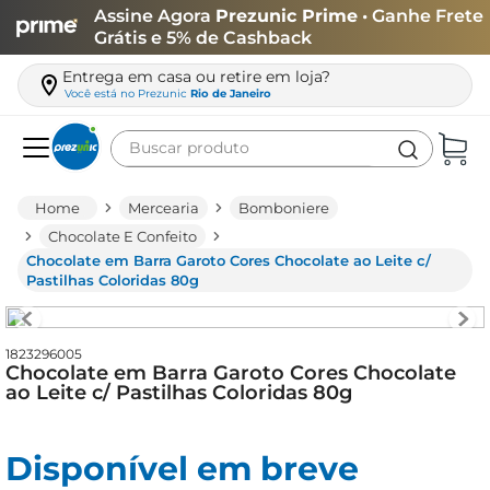
Assine Agora
Prezunic Prime
• Ganhe Frete
Grátis e 5% de Cashback
Entrega em casa ou retire em loja?
Você está no
Prezunic
Rio de Janeiro
Buscar produto
Termos mais buscados
Mercearia
Bomboniere
carne
Chocolate E Confeito
Chocolate em Barra Garoto Cores Chocolate ao Leite c/
leite
Pastilhas Coloridas 80g
café
queijo
1823296005
Chocolate em Barra Garoto Cores Chocolate
arroz
ao Leite c/ Pastilhas Coloridas 80g
azeite
biscoito
Disponível em breve