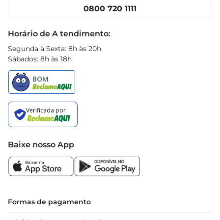
Cencosud Media
Clube Prezunic
0800 720 1111
Receitas
Black Friday
Horário de A tendimento:
Segunda à Sexta: 8h às 20h
Sábados: 8h às 18h
Baixe nosso App
Formas de pagamento