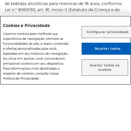
de bebidas alcoólicas para menores de 18 anos, conforme
Lei n.º 8069/90, art. 81, inciso II (Estatuto da Criança e do
Adolescente). Preços e condições exclusivos para o
www.prezunic.com.br
, podendo sofrer alterações sem aviso
Selecione sua região:
Cookies e Privacidade
prévio. O valor mínimo para as compras on-line é de R$
Configurar privacidade
Rio de Janeiro (RJ)
Goiás (GO)
Usamos cookies para melhorar sua
80,00.
experiência de navegação, otimizar as
Ou
funcionalidades do site, e trazer conteúdo
e ofertas personalizadas para você,
Rejeitar todos
Caso queira comprar online, informe como deseja receber
baseadas em seu histórico de navegação.
suas compras:
Ao clicar em aceitar, você concorda em
armazenar cookies em seu dispositivo.
© 2026 Copyright. Todos os direitos
Aceitar todos os
Para informações mais detalhadas a
Entrega em casa
Retire em Loja
cookies
reservados Prezunic.
respeito de cookies, consulte nossa
Política de Privacidade.
Cencosud Brasil Comercial SA.CNPJ sob n° 39.346.861/0350-
38 . Sediada na Av. das Nações Unidas, 12.995, 21º andar, CEP:
04.578-000, Bairro Brooklin Paulista, na cidade de São Paulo
- SP.