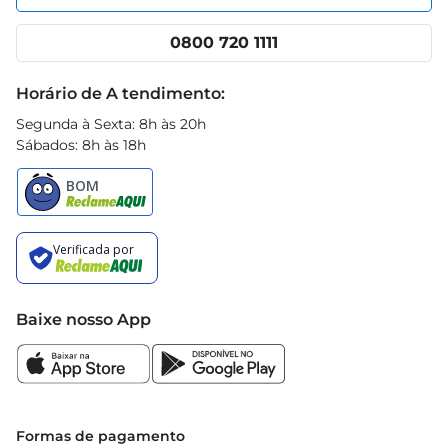
Nossas lojas
App Prezunic
Cencosud Media
Clube Prezunic
0800 720 1111
Receitas
Black Friday
Horário de A tendimento:
Segunda à Sexta: 8h às 20h
Sábados: 8h às 18h
Baixe nosso App
Formas de pagamento