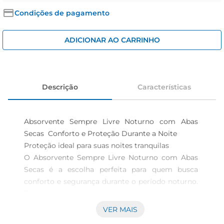
iogurte
Condições de pagamento
papel higiênico
cerveja
ADICIONAR AO CARRINHO
Descrição
Características
Absorvente Sempre Livre Noturno com Abas 
Secas  Conforto e Proteção Durante a Noite

Proteção ideal para suas noites tranquilas  

O Absorvente Sempre Livre Noturno com Abas 
Secas é a escolha perfeita para quem busca 
conforto e segurança durante o período noturno. 
Desenvolvido especialmente para proporcionar 
uma proteção eficaz, este produto garante que 
VER MAIS
você tenha uma noite de sono tranquila,sem 