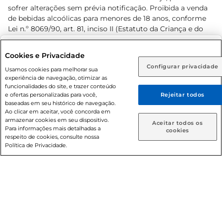
sofrer alterações sem prévia notificação. Proibida a venda
de bebidas alcoólicas para menores de 18 anos, conforme
Lei n.º 8069/90, art. 81, inciso II (Estatuto da Criança e do
Adolescente). Preços e condições exclusivos para o
www.prezunic.com.br
, podendo sofrer alterações sem aviso
Selecione sua região:
Cookies e Privacidade
prévio. O valor mínimo para as compras on-line é de R$
Configurar privacidade
Rio de Janeiro (RJ)
Goiás (GO)
Usamos cookies para melhorar sua
80,00.
experiência de navegação, otimizar as
Ou
funcionalidades do site, e trazer conteúdo
e ofertas personalizadas para você,
Rejeitar todos
Caso queira comprar online, informe como deseja receber
baseadas em seu histórico de navegação.
suas compras:
Ao clicar em aceitar, você concorda em
armazenar cookies em seu dispositivo.
© 2026 Copyright. Todos os direitos
Aceitar todos os
Para informações mais detalhadas a
Entrega em casa
Retire em Loja
cookies
reservados Prezunic.
respeito de cookies, consulte nossa
Política de Privacidade.
Cencosud Brasil Comercial SA.CNPJ sob n° 39.346.861/0350-
38 . Sediada na Av. das Nações Unidas, 12.995, 21º andar, CEP:
04.578-000, Bairro Brooklin Paulista, na cidade de São Paulo
- SP.