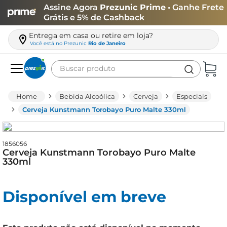
Assine Agora
Prezunic Prime
• Ganhe Frete
Grátis e 5% de Cashback
Entrega em casa ou retire em loja?
Você está no
Prezunic
Rio de Janeiro
Buscar produto
Termos mais buscados
Bebida Alcoólica
Cerveja
Especiais
carne
Cerveja Kunstmann Torobayo Puro Malte 330ml
leite
café
1856056
Cerveja Kunstmann Torobayo Puro Malte
queijo
330ml
biscoito
Disponível em breve
azeite
arroz