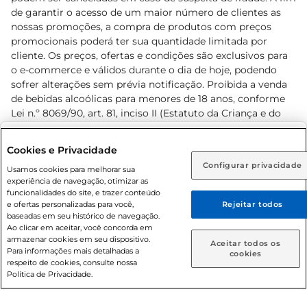
de garantir o acesso de um maior número de clientes as
nossas promoções, a compra de produtos com preços
promocionais poderá ter sua quantidade limitada por
cliente. Os preços, ofertas e condições são exclusivos para
o e-commerce e válidos durante o dia de hoje, podendo
sofrer alterações sem prévia notificação. Proibida a venda
de bebidas alcoólicas para menores de 18 anos, conforme
Lei n.º 8069/90, art. 81, inciso II (Estatuto da Criança e do
Adolescente). Preços e condições exclusivos para o
www.prezunic.com.br
, podendo sofrer alterações sem aviso
Selecione sua região:
Cookies e Privacidade
prévio. O valor mínimo para as compras on-line é de R$
Configurar privacidade
Rio de Janeiro (RJ)
Goiás (GO)
Usamos cookies para melhorar sua
80,00.
experiência de navegação, otimizar as
Ou
funcionalidades do site, e trazer conteúdo
e ofertas personalizadas para você,
Rejeitar todos
Caso queira comprar online, informe como deseja receber
baseadas em seu histórico de navegação.
suas compras:
Ao clicar em aceitar, você concorda em
armazenar cookies em seu dispositivo.
© 2026 Copyright. Todos os direitos
Aceitar todos os
Para informações mais detalhadas a
Entrega em casa
Retire em Loja
cookies
reservados Prezunic.
respeito de cookies, consulte nossa
Política de Privacidade.