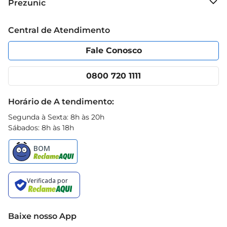
Prezunic
Grupo Cencosud
Trabalhe conosco
Blog Prezunic
Central de Atendimento
Política de Privacidade
Código de Ética
Portal do fornecedor
Encartes
Fale Conosco
Nossas lojas
App Prezunic
Cencosud Media
Clube Prezunic
0800 720 1111
Receitas
Black Friday
Horário de A tendimento:
Segunda à Sexta: 8h às 20h
Sábados: 8h às 18h
Baixe nosso App