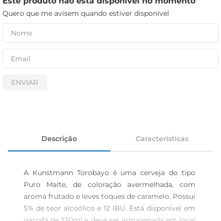
Este produto não está disponível no momento
iogurte
Quero que me avisem quando estiver disponível
papel higiênico
cerveja
ENVIAR
Descrição
Características
A Kunstmann Torobayo é uma cerveja do tipo 
Puro Malte, de coloração avermelhada, com 
aroma frutado e leves toques de caramelo. Possui 
5% de teor alcoólico e 12 IBU. Está disponível em 
garrafa de 330ml e deve ser armazenada em local 