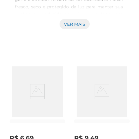
fresco, seco e protegido da luz para manter sua 
qualidade. Produzida no Chile, ela é feita com 
ingredientes tradicionais: água, malte de cevada, 
VER MAIS
lúpulo e levedura, sem a adição de cereais não 
maltados como milho ou arroz — o que 
caracteriza uma cerveja puro malte. Esse tipo de 
cerveja valoriza o sabor do malte, oferecendo um 
perfil mais encorpado e autêntico. O ideal é 
consumi-la gelada, a uma temperatura de cerca 
de 4 °C. Essa cerveja harmoniza bem com pratos 
como massas, queijos e frutos do mar. Por seu 
equilíbrio entre dulçor do malte e amargor 
moderado do lúpulo, é uma boa pedida para 
quem gosta de cervejas com sabor marcante, 
mas suaves ao paladar.
R$
6
,
69
R$
9
,
49