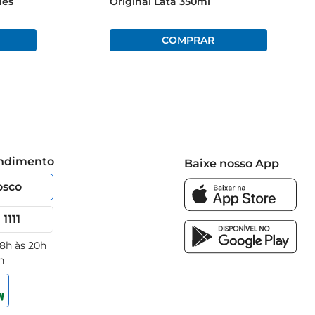
des
Original Lata 350ml
endimento
Baixe nosso App
osco
1111
 8h às 20h
h