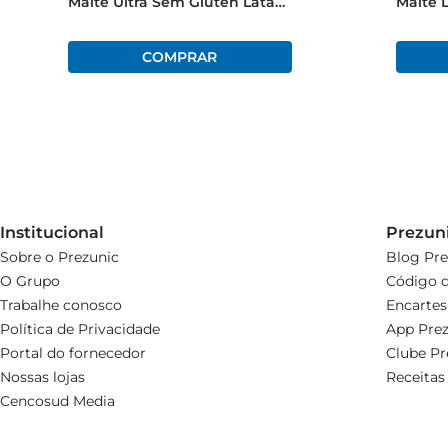
Malte Ultra Sem Glúten Lata
Malte 
269ml
Institucional
Prezun
Sobre o Prezunic
Blog Pre
O Grupo
Código d
Trabalhe conosco
Encartes
Política de Privacidade
App Prez
Portal do fornecedor
Clube Pr
Nossas lojas
Receitas
Cencosud Media