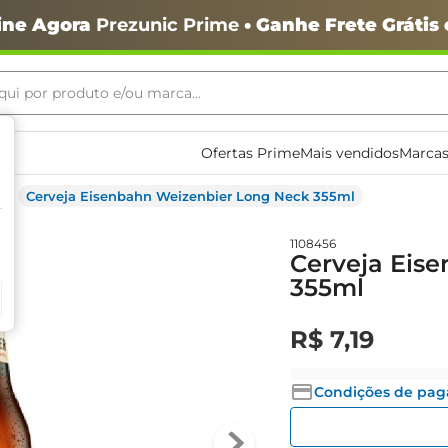
ine Agora
Prezunic Prime
• Ganhe Frete Grátis
ui por produto e/ou marca...
ais buscados
Ofertas Prime
Mais vendidos
Marcas
Cerveja Eisenbahn Weizenbier Long Neck 355ml
1108456
Cerveja Eis
355ml
R$
7
,
19
o
Condições de pa