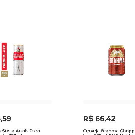
5
,
59
R$
66
,
42
 Stella Artois Puro
Cerveja Brahma Chopp 