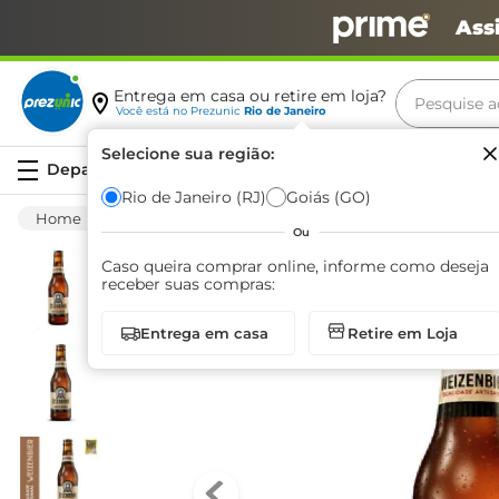
Ass
Pesquise aq
Entrega em casa ou retire em loja?
Você está no
Prezunic
Rio de Janeiro
Termos m
Selecione sua região:
Serviços
carne
Rio de Janeiro (RJ)
Goiás (GO)
Bebida Alcoólica
Cerveja
Convencional
leite
Ou
café
Caso queira comprar online, informe como deseja
receber suas compras:
queijo
Entrega em casa
Retire em Loja
arroz
azeite
biscoit
cerveja
iogurte