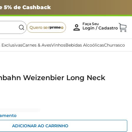
 e 5% de Cashback
Quero ser
 Exclusivas
Carnes & Aves
Vinhos
Bebidas Alcoólicas
Churrasco
enbahn Weizenbier Long Neck
gamento
ADICIONAR AO CARRINHO