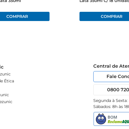
Lata 350ml
Lata 350ml C/ 18 Unida
Central de At
ic
zunic
Fale Con
e Ética
0800 720 
unic
Segunda à Sexta:
ezunic
Sábados: 8h às 18