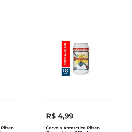
R$
4
,
99
Pilsen
Cerveja Antarctica Pilsen