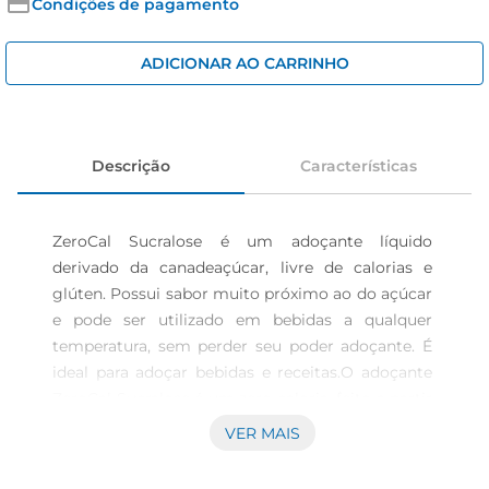
cerveja
Condições de pagamento
iogurte
ADICIONAR AO CARRINHO
papel higiênico
Descrição
Características
ZeroCal Sucralose é um adoçante líquido 
derivado da canadeaçúcar, livre de calorias e 
glúten. Possui sabor muito próximo ao do açúcar 
e pode ser utilizado em bebidas a qualquer 
temperatura, sem perder seu poder adoçante. É 
ideal para adoçar bebidas e receitas.O adoçante 
ZeroCal Sucralose é um zero caloria, feito a partir 
da canadeaçúcar e com o sabor doce igual ao do 
VER MAIS
açúcar tradicional, proporcionando uma 
excelente combinação com bebidas quentes e 