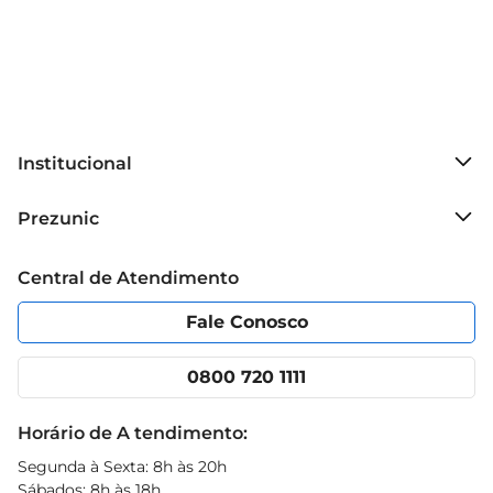
Institucional
Sobre o Prezunic
Prezunic
Grupo Cencosud
Trabalhe conosco
Blog Prezunic
Central de Atendimento
Política de Privacidade
Código de Ética
Portal do fornecedor
Encartes
Fale Conosco
Nossas lojas
App Prezunic
Cencosud Media
Clube Prezunic
0800 720 1111
Receitas
Black Friday
Horário de A tendimento:
Segunda à Sexta: 8h às 20h
Sábados: 8h às 18h