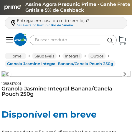
Assine Agora
Prezunic Prime
• Ganhe Frete
Grátis e 5% de Cashback
Entrega em casa ou retire em loja?
Você está no
Prezunic
Rio de Janeiro
Buscar produto
Termos mais buscados
Saudáveis
Integral
Outros
carne
Granola Jasmine Integral Banana/Canela Pouch 250g
leite
café
1098817001
Granola Jasmine Integral Banana/Canela
queijo
Pouch 250g
arroz
Disponível em breve
iogurte
azeite