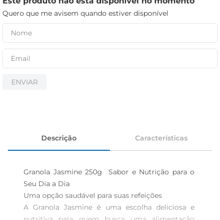
Este produto não está disponível no momento
cerveja
Quero que me avisem quando estiver disponível
biscoito
papel higiênico
ENVIAR
Descrição
Características
Granola Jasmine 250g  Sabor e Nutrição para o 
Seu Dia a Dia

Uma opção saudável para suas refeições

A Granola Jasmine é uma escolha deliciosa e 
nutritiva para quem busca uma alimentação 