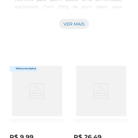
equilibrada. Com 250g de puro sabor, essa 
granola é perfeita para complementar o seu café 
da manhã, lanches ou até mesmo como 
VER MAIS
ingrediente em receitas. Feita com uma 
combinação de cereais integrais, frutas secas e 
castanhas, ela oferece uma explosão de sabores e 
texturas que agradam a todos os paladares.

Ingredientes de qualidade

A Granola Jasmine é elaborada com ingredientes 
selecionados, garantindo um produto de alta 
qualidade. Entre seus componentes, você 
encontrará aveia, mel, castanhas e frutas 
desidratadas, que juntos proporcionam uma 
mistura rica em fibras e nutrientes essenciais. 
Essa combinação não só ajuda na saciedade, mas 
também contribui para uma digestão saudável.

Versatilidade na sua alimentação

Uma das grandes vantagens da Granola Jasmine 
R$
9
,
99
R$
26
,
49