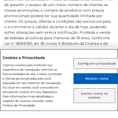
de garantir o acesso de um maior número de clientes as
nossas promoções, a compra de produtos com preços
promocionais poderá ter sua quantidade limitada por
cliente. Os preços, ofertas e condições são exclusivos para
o e-commerce e válidos durante o dia de hoje, podendo
sofrer alterações sem prévia notificação. Proibida a venda
de bebidas alcoólicas para menores de 18 anos, conforme
Lei n.º 8069/90, art. 81, inciso II (Estatuto da Criança e do
Adolescente). Preços e condições exclusivos para o
www.prezunic.com.br
, podendo sofrer alterações sem aviso
Selecione sua região:
Cookies e Privacidade
prévio. O valor mínimo para as compras on-line é de R$
Configurar privacidade
Rio de Janeiro (RJ)
Goiás (GO)
Usamos cookies para melhorar sua
80,00.
experiência de navegação, otimizar as
Ou
funcionalidades do site, e trazer conteúdo
e ofertas personalizadas para você,
Rejeitar todos
Caso queira comprar online, informe como deseja receber
baseadas em seu histórico de navegação.
suas compras:
Ao clicar em aceitar, você concorda em
armazenar cookies em seu dispositivo.
© 2026 Copyright. Todos os direitos
Aceitar todos os
Para informações mais detalhadas a
Entrega em casa
Retire em Loja
cookies
reservados Prezunic.
respeito de cookies, consulte nossa
Política de Privacidade.