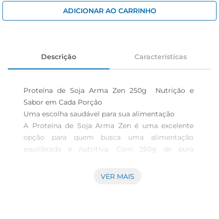
iogurte
ADICIONAR AO CARRINHO
papel higiênico
cerveja
Descrição
Características
Proteína de Soja Arma Zen 250g  Nutrição e 
Sabor em Cada Porção

Uma escolha saudável para sua alimentação  

A Proteína de Soja Arma Zen é uma excelente 
opção para quem busca uma alimentação 
equilibrada e nutritiva. Com 250g de pura 
proteína vegetal, este produto é ideal para 
complementar sua dieta, oferecendo uma fonte 
VER MAIS
rica em aminoácidos essenciais. Perfeita para 
vegetarianos, veganos ou para quem deseja 
reduzir o consumo de proteínas de origem 