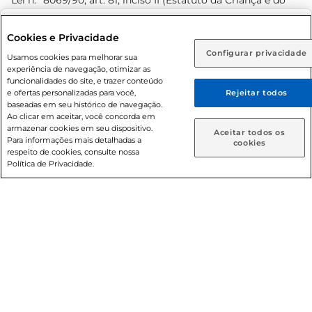
Lei n.º 8069/90, art. 81, inciso II (Estatuto da Criança e do
Adolescente). Preços e condições exclusivos para o
www.prezunic.com.br
, podendo sofrer alterações sem aviso
Selecione sua região:
Cookies e Privacidade
prévio. O valor mínimo para as compras on-line é de R$
Configurar privacidade
Rio de Janeiro (RJ)
Goiás (GO)
Usamos cookies para melhorar sua
80,00.
experiência de navegação, otimizar as
Ou
funcionalidades do site, e trazer conteúdo
e ofertas personalizadas para você,
Rejeitar todos
Caso queira comprar online, informe como deseja receber
baseadas em seu histórico de navegação.
suas compras:
Ao clicar em aceitar, você concorda em
armazenar cookies em seu dispositivo.
© 2026 Copyright. Todos os direitos
Aceitar todos os
Para informações mais detalhadas a
Entrega em casa
Retire em Loja
cookies
reservados Prezunic.
respeito de cookies, consulte nossa
Política de Privacidade.
Cencosud Brasil Comercial SA.CNPJ sob n° 39.346.861/0350-
38 . Sediada na Av. das Nações Unidas, 12.995, 21º andar, CEP:
04.578-000, Bairro Brooklin Paulista, na cidade de São Paulo
- SP.