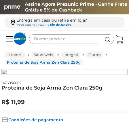
Assine Agora
Prezunic Prime
• Ganhe Frete
Grátis e 5% de Cashback
Entrega em casa ou retire em loja?
Você está no
Prezunic
Rio de Janeiro
Buscar produto
Termos mais buscados
Saudáveis
Integral
Outros
carne
Proteína de Soja Arma Zen Clara 250g
leite
café
1476856002
Proteína de Soja Arma Zen Clara 250g
queijo
biscoito
R$
11
,
99
azeite
arroz
Condições de pagamento