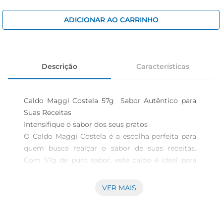
iogurte
papel higiênico
ADICIONAR AO CARRINHO
cerveja
Descrição
Características
Caldo Maggi Costela 57g  Sabor Autêntico para 
Suas Receitas

Intensifique o sabor dos seus pratos  

O Caldo Maggi Costela é a escolha perfeita para 
quem busca realçar o sabor de suas receitas. 
Com 57g de puro sabor, este caldo é ideal para 
preparar sopas, ensopados e molhos, 
proporcionando um gosto rico e autêntico que 
VER MAIS
vai agradar a todos. Sua formulação é pensada 
para oferecer um sabor profundo, que se destaca 
em qualquer prato, tornando suas refeições ainda 