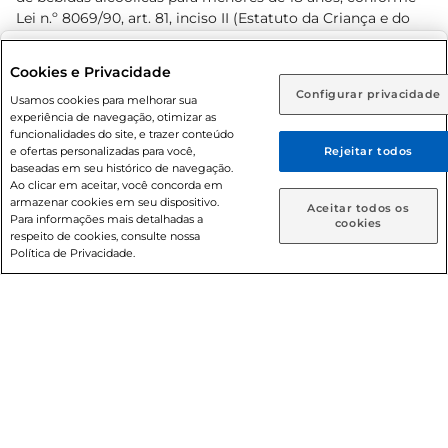
Lei n.º 8069/90, art. 81, inciso II (Estatuto da Criança e do
Adolescente). Preços e condições exclusivos para o
www.prezunic.com.br
, podendo sofrer alterações sem aviso
Selecione sua região:
Cookies e Privacidade
prévio. O valor mínimo para as compras on-line é de R$
Configurar privacidade
Rio de Janeiro (RJ)
Goiás (GO)
Usamos cookies para melhorar sua
80,00.
experiência de navegação, otimizar as
Ou
funcionalidades do site, e trazer conteúdo
e ofertas personalizadas para você,
Rejeitar todos
Caso queira comprar online, informe como deseja receber
baseadas em seu histórico de navegação.
suas compras:
Ao clicar em aceitar, você concorda em
armazenar cookies em seu dispositivo.
© 2026 Copyright. Todos os direitos
Aceitar todos os
Para informações mais detalhadas a
Entrega em casa
Retire em Loja
cookies
reservados Prezunic.
respeito de cookies, consulte nossa
Política de Privacidade.
Cencosud Brasil Comercial SA.CNPJ sob n° 39.346.861/0350-
38 . Sediada na Av. das Nações Unidas, 12.995, 21º andar, CEP:
04.578-000, Bairro Brooklin Paulista, na cidade de São Paulo
- SP.