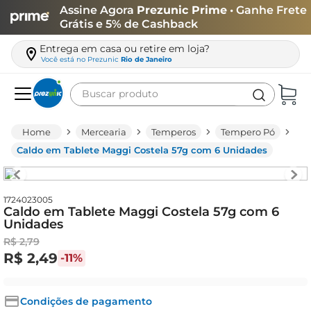
Assine Agora
Prezunic Prime
• Ganhe Frete
Grátis e 5% de Cashback
Entrega em casa ou retire em loja?
Você está no
Prezunic
Rio de Janeiro
Buscar produto
Termos mais buscados
Mercearia
Temperos
Tempero Pó
carne
Caldo em Tablete Maggi Costela 57g com 6 Unidades
leite
café
1724023005
Caldo em Tablete Maggi Costela 57g com 6
queijo
Unidades
azeite
R$
2
,
79
R$
2
,
49
-
11%
biscoito
arroz
Condições de pagamento