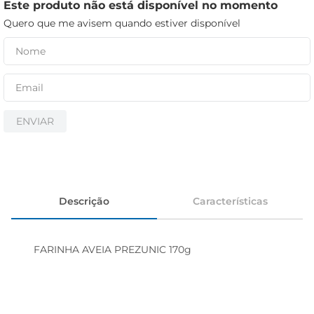
cerveja
Este produto não está disponível no momento
Quero que me avisem quando estiver disponível
iogurte
papel higiênico
ENVIAR
Descrição
Características
FARINHA AVEIA PREZUNIC 170g