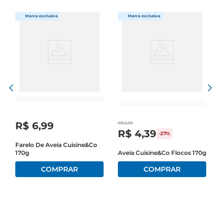
R$
6
,
99
R$
5
,
99
R$
4
,
39
-
27%
Farelo De Aveia Cuisine&Co
170g
Aveia Cuisine&Co Flocos 170g