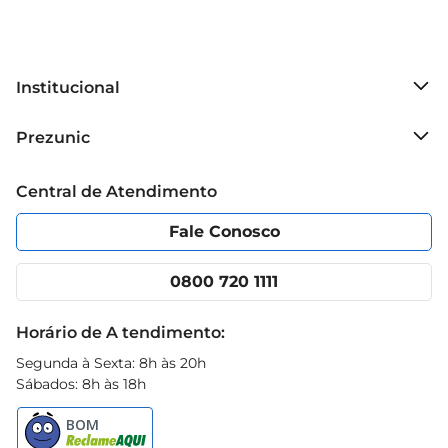
Institucional
Sobre o Prezunic
Prezunic
Grupo Cencosud
Trabalhe conosco
Blog Prezunic
Central de Atendimento
Política de Privacidade
Código de Ética
Portal do fornecedor
Encartes
Fale Conosco
Nossas lojas
App Prezunic
Cencosud Media
Clube Prezunic
0800 720 1111
Receitas
Black Friday
Horário de A tendimento:
Segunda à Sexta: 8h às 20h
Sábados: 8h às 18h