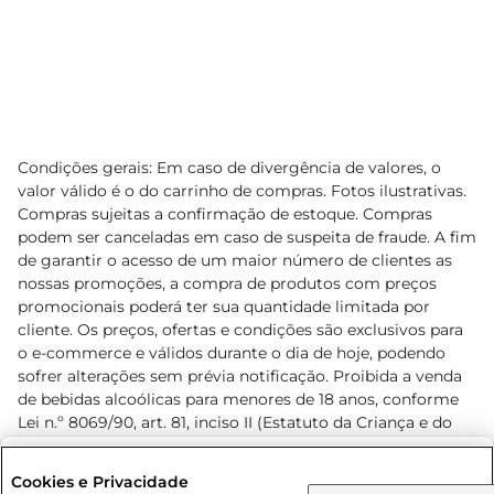
Condições gerais: Em caso de divergência de valores, o
valor válido é o do carrinho de compras. Fotos ilustrativas.
Compras sujeitas a confirmação de estoque. Compras
podem ser canceladas em caso de suspeita de fraude. A fim
de garantir o acesso de um maior número de clientes as
nossas promoções, a compra de produtos com preços
promocionais poderá ter sua quantidade limitada por
cliente. Os preços, ofertas e condições são exclusivos para
o e-commerce e válidos durante o dia de hoje, podendo
sofrer alterações sem prévia notificação. Proibida a venda
de bebidas alcoólicas para menores de 18 anos, conforme
Lei n.º 8069/90, art. 81, inciso II (Estatuto da Criança e do
Adolescente). Preços e condições exclusivos para o
www.prezunic.com.br
, podendo sofrer alterações sem aviso
Selecione sua região:
Cookies e Privacidade
prévio. O valor mínimo para as compras on-line é de R$