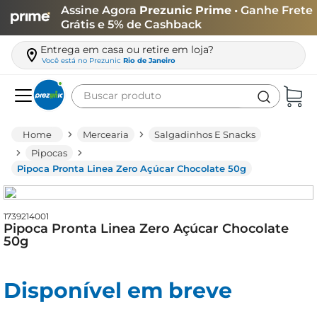
Assine Agora
Prezunic Prime
• Ganhe Frete
Grátis e 5% de Cashback
Entrega em casa ou retire em loja?
Você está no
Prezunic
Rio de Janeiro
Buscar produto
Termos mais buscados
Mercearia
Salgadinhos E Snacks
carne
Pipocas
Pipoca Pronta Linea Zero Açúcar Chocolate 50g
leite
café
1739214001
queijo
Pipoca Pronta Linea Zero Açúcar Chocolate
50g
biscoito
azeite
Disponível em breve
arroz