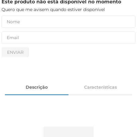
cerveja
Este produto não está disponível no momento
Quero que me avisem quando estiver disponível
iogurte
papel higiênico
ENVIAR
Descrição
Características