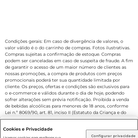
Condições gerais: Em caso de divergência de valores, o
valor válido é o do carrinho de compras. Fotos ilustrativas.
Compras sujeitas a confirmação de estoque. Compras
podem ser canceladas em caso de suspeita de fraude. A fim
de garantir o acesso de um maior número de clientes as
nossas promoções, a compra de produtos com preços
promocionais poderá ter sua quantidade limitada por
cliente. Os preços, ofertas e condições são exclusivos para
o e-commerce e válidos durante o dia de hoje, podendo
sofrer alterações sem prévia notificação. Proibida a venda
de bebidas alcoólicas para menores de 18 anos, conforme
Lei n.º 8069/90, art. 81, inciso II (Estatuto da Criança e do
Adolescente). Preços e condições exclusivos para o
www.prezunic.com.br
, podendo sofrer alterações sem aviso
Selecione sua região:
Cookies e Privacidade
prévio. O valor mínimo para as compras on-line é de R$
Configurar privacidade
Rio de Janeiro (RJ)
Goiás (GO)
Usamos cookies para melhorar sua