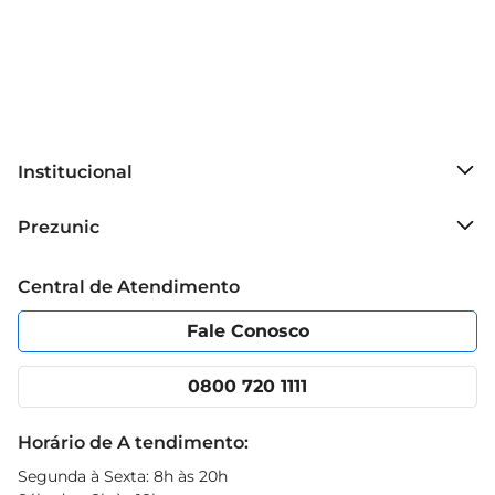
Institucional
Sobre o Prezunic
Prezunic
Grupo Cencosud
Trabalhe conosco
Blog Prezunic
Central de Atendimento
Política de Privacidade
Código de Ética
Portal do fornecedor
Encartes
Fale Conosco
Nossas lojas
App Prezunic
Cencosud Media
Clube Prezunic
0800 720 1111
Receitas
Black Friday
Horário de A tendimento:
Segunda à Sexta: 8h às 20h