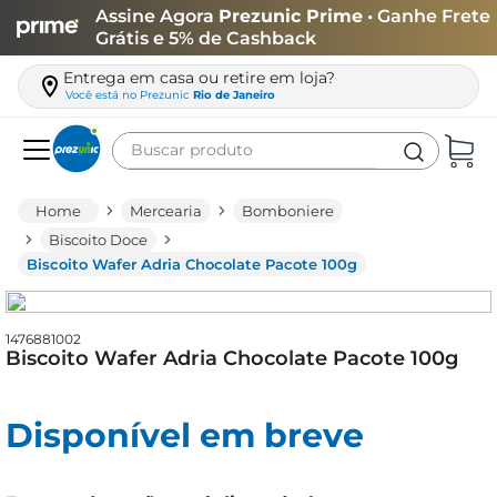
Assine Agora
Prezunic Prime
• Ganhe Frete
Grátis e 5% de Cashback
Entrega em casa ou retire em loja?
Você está no
Prezunic
Rio de Janeiro
Buscar produto
Termos mais buscados
Mercearia
Bomboniere
carne
Biscoito Doce
Biscoito Wafer Adria Chocolate Pacote 100g
leite
café
1476881002
queijo
Biscoito Wafer Adria Chocolate Pacote 100g
arroz
azeite
Disponível em breve
biscoito